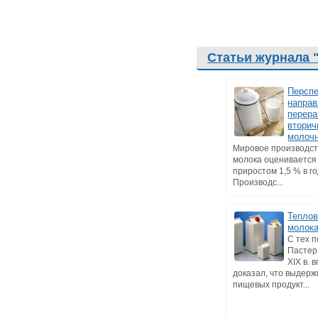
Статьи журнала 
Персп
напра
перера
втори
молоч
Мировое производст
молока оценивается 
приростом 1,5 % в го
Производс...
Теплов
молок
С тех п
Пастер
XIX в. 
доказал, что выдер
пищевых продукт...