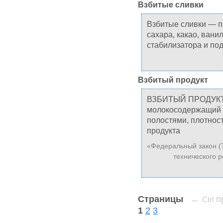
Взбитые сливки
Взбитые сливки — п
сахара, какао, вани
стабилизатора и по
Взбитый продукт
ВЗБИТЫЙ ПРОДУКТ –
молокосодержащий 
полостями, плотност
продукта
«Федеральный закон (
технического р
Страницы
←
п
Ctrl
1
2
3