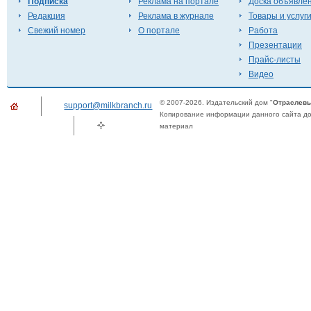
Подписка
Реклама на портале
Доска объявле
Редакция
Реклама в журнале
Товары и услуг
Свежий номер
О портале
Работа
Презентации
Прайс-листы
Видео
© 2007-2026. Издательский дом "
Отраслевы
support@milkbranch.ru
Копирование информации данного сайта доп
материал