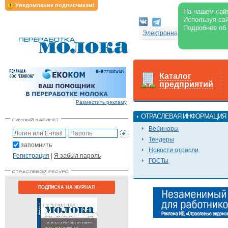
Уведомление подписчикам!
На нашем сайт
Используя сай
Подробнее об
Электронная версия журнал
Каталог
предприятий
Разместить рекламу
ОТРАСЛЕВАЯ ИНФОРМАЦИЯ
Вебинары
Тендеры
запомнить
Новости отрасли
Регистрация
|
Я забыл пароль
ГОСТы
ПОДПИСКА НА ЖУРНАЛ