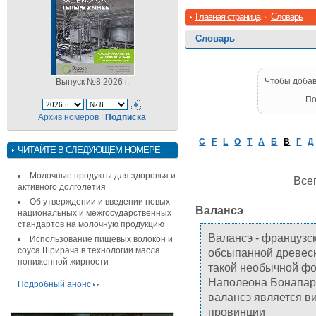
Главная страница
Словарь
Словарь
Чтобы добав
Выпуск №8 2026 г.
По
Архив номеров
|
Подписка
C
F
L
O
T
А
Б
В
Г
Д
ЧИТАЙТЕ В СЛЕДУЮЩЕМ НОМЕРЕ
Молочные продукты для здоровья и
Всег
активного долголетия
Об утверждении и введении новых
Валансэ
национальных и межгосударственных
стандартов на молочную продукцию
Валансэ - французс
Использование пищевых волокон и
соуса Шрирача в технологии масла
обсыпанной древесно
пониженной жирности
такой необычной фо
Наполеона Бонапарт
Подробный анонс
валансэ является в
провинции