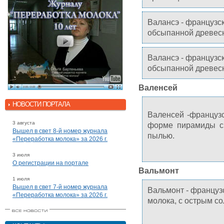
Валансэ - французс
обсыпанной древесн
Валансэ - французс
обсыпанной древесн
Валенсей
НОВОСТИ ПОРТАЛА
Валенсей -французс
3 августа
форме пирамиды с 
Вышел в свет 8-й номер журнала
пылью.
«Переработка молока» за 2026 г.
3 июля
О регистрации на портале
Вальмонт
1 июля
Вышел в свет 7-й номер журнала
Вальмонт - французс
«Переработка молока» за 2026 г.
молока, с острым с