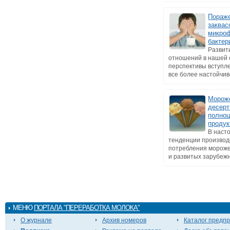
Пораж
заквас
микро
бакте
Развит
отношений в нашей 
перспективы вступл
все более настойчиво
Мороже
десерт
полно
продук
В наст
тенденции производ
потребления мороже
и развитых зарубежны
МЕНЮ
ПОРТАЛА "ПЕРЕРАБОТКА МОЛОКА"
О журнале
Архив номеров
Каталог предп