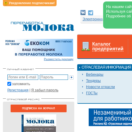
Уведомление подписчикам!
На нашем сайт
Используя сай
Подробнее об
Электронная версия журнал
Каталог
предприятий
Разместить рекламу
ОТРАСЛЕВАЯ ИНФОРМАЦИЯ
Вебинары
Тендеры
запомнить
Новости отрасли
Регистрация
|
Я забыл пароль
ГОСТы
ПОДПИСКА НА ЖУРНАЛ