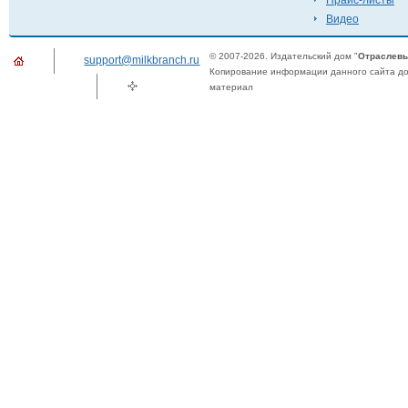
Прайс-листы
Видео
© 2007-2026. Издательский дом "
Отраслевы
support@milkbranch.ru
Копирование информации данного сайта доп
материал