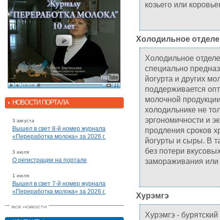
козьего или коровье
Холодильное отделе
Холодильное отделе
специально предназ
йогурта и других мо
поддерживается опт
молочной продукции
НОВОСТИ ПОРТАЛА
холодильнике не то
эргономичности и э
3 августа
Вышел в свет 8-й номер журнала
продления сроков х
«Переработка молока» за 2026 г.
йогурты и сыры. В 
без потери вкусовых
3 июля
О регистрации на портале
замораживания или 
1 июля
Вышел в свет 7-й номер журнала
«Переработка молока» за 2026 г.
Хурэмгэ
Хурэмгэ - бурятский