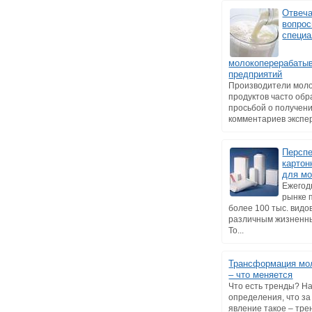
Отвеч
вопро
специа
молокоперерабаты
предприятий
Производители мол
продуктов часто об
просьбой о получен
комментариев эксперт
Персп
картон
для м
Ежегод
рынке 
более 100 тыс. видо
различным жизненн
То...
Трансформация мо
– что меняется
Что есть тренды? Н
определения, что за
явление такое – тре