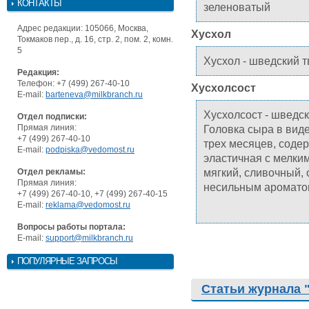
КОНТАКТЫ
зеленоватый
Адрес редакции: 105066, Москва,
Хусхол
Токмаков пер., д. 16, стр. 2, пом. 2, комн.
5
Хусхол - шведский 
Редакция:
Телефон: +7 (499) 267-40-10
Хусхолсост
E-mail:
barteneva@milkbranch.ru
Хусхолcocт - шведс
Отдел подписки:
Прямая линия:
Головка сыра в виде
+7 (499) 267-40-10
трех месяцев, соде
E-mail:
podpiska@vedomost.ru
эластичная с мелким
мягкий, сливочный,
Отдел рекламы:
Прямая линия:
несильным аромато
+7 (499) 267-40-10, +7 (499) 267-40-15
E-mail:
reklama@vedomost.ru
Вопросы работы портала:
E-mail:
support@milkbranch.ru
ПОПУЛЯРНЫЕ ЗАПРОСЫ
Статьи журнала 