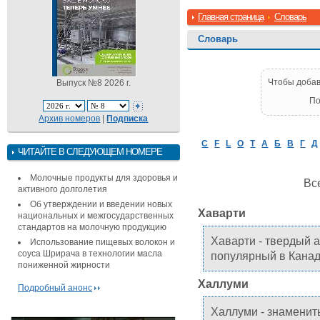
Главная страница
Словарь
Словарь
Чтобы добав
Выпуск №8 2026 г.
По
Архив номеров
|
Подписка
C
F
L
O
T
А
Б
В
Г
Д
ЧИТАЙТЕ В СЛЕДУЮЩЕМ НОМЕРЕ
Молочные продукты для здоровья и
Все
активного долголетия
Об утверждении и введении новых
Хаварти
национальных и межгосударственных
стандартов на молочную продукцию
Хаварти - твердый 
Использование пищевых волокон и
соуса Шрирача в технологии масла
популярный в Кана
пониженной жирности
Халлуми
Подробный анонс
Халлуми - знамениты