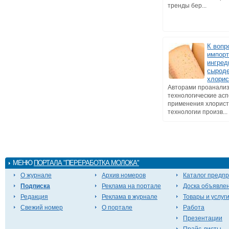
тренды бер...
К вопр
импор
ингред
сырод
хлорис
Авторами проанали
технологические ас
применения хлорист
технологии произв...
МЕНЮ
ПОРТАЛА "ПЕРЕРАБОТКА МОЛОКА"
О журнале
Архив номеров
Каталог предп
Подписка
Реклама на портале
Доска объявле
Редакция
Реклама в журнале
Товары и услуг
Свежий номер
О портале
Работа
Презентации