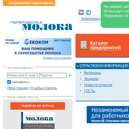
Уведомление подписчикам!
На нашем сайт
Используя сай
Подробнее об
Электронная версия журнал
Каталог
предприятий
Разместить рекламу
ОТРАСЛЕВАЯ ИНФОРМАЦИЯ
Вебинары
Тендеры
запомнить
Новости отрасли
Регистрация
|
Я забыл пароль
ГОСТы
ПОДПИСКА НА ЖУРНАЛ