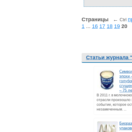
Страницы
←
п
Ctrl
1
...
16
17
18
19
20
Статьи журнала 
Символ
эпохи 
голубо
сгущен
– 75 л
В 2011 г. в молочно
отрасли произошло 
событие, которое ос
незамеченным. ...
Биора
упаков