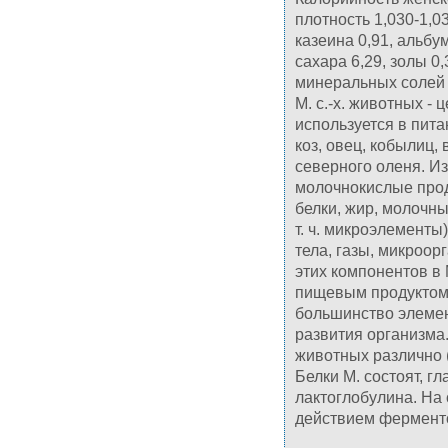
плотность 1,030-1,03
казеина 0,91, альбу
сахара 6,29, золы 0
минеральных солей и
М. с.-х. животных -
используется в пита
коз, овец, кобылиц, 
северного оленя. Из
молочнокислые проду
белки, жир, молочны
т. ч. микроэлемент
тела, газы, микроо
этих компонентов в
пищевым продуктом, 
большинство элемен
развития организма.
животных различно (с
Белки М. состоят, г
лактоглобулина. На
действием ферменто