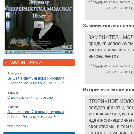
«Федеральный закон (
технического р
Заменитель молочно
ЗАМЕНИТЕЛЬ МОЛО
продукт, используем
изготовляемый в ос
ингредиентов
НОВОСТИ ПОРТАЛА
«Федеральный закон (
технического р
3 августа
Вышел в свет 8-й номер журнала
«Переработка молока» за 2026 г.
Вторичное молочное
3 июля
О регистрации на портале
ВТОРИЧНОЕ МОЛОЧН
полуфабрикаты, поб
1 июля
Вышел в свет 7-й номер журнала
молочные продукты 
«Переработка молока» за 2026 г.
идентификационным
свойствами, в том ч
соответствующие тр