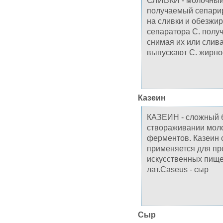
СЛИВКИ - молочный 
получаемый сепарир
на сливки и обезжи
сепаратора С. получ
снимая их или слив
выпускают С. жирнос
Казеин
КАЗЕИН - сложный б
створаживании моло
ферментов. Казеин 
применяется для про
искусственных пище
лат.Caseus - сыр
Сыр