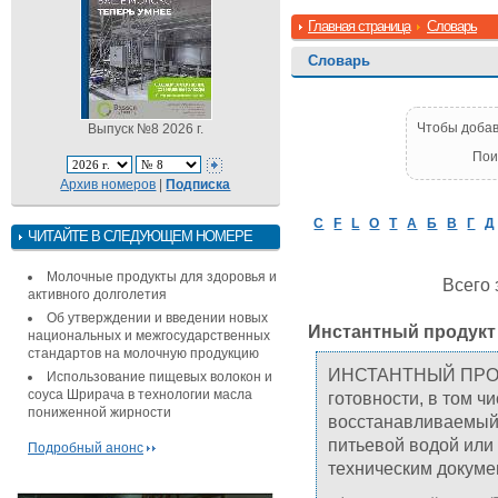
Главная страница
Словарь
Словарь
Чтобы добав
Выпуск №8 2026 г.
Пои
Архив номеров
|
Подписка
C
F
L
O
T
А
Б
В
Г
Д
ЧИТАЙТЕ В СЛЕДУЮЩЕМ НОМЕРЕ
Молочные продукты для здоровья и
Всего 
активного долголетия
Об утверждении и введении новых
Инстантный продукт
национальных и межгосударственных
стандартов на молочную продукцию
ИНСТАНТНЫЙ ПРОДУК
Использование пищевых волокон и
соуса Шрирача в технологии масла
готовности, в том ч
пониженной жирности
восстанавливаемый
питьевой водой или
Подробный анонс
техническим докуме