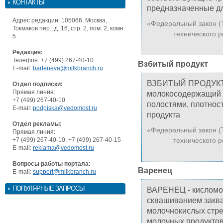
КОНТАКТЫ
предназначенные д
Адрес редакции: 105066, Москва,
«Федеральный закон (
Токмаков пер., д. 16, стр. 2, пом. 2, комн.
технического р
5
Редакция:
Телефон: +7 (499) 267-40-10
Взбитый продукт
E-mail:
barteneva@milkbranch.ru
ВЗБИТЫЙ ПРОДУКТ –
Отдел подписки:
Прямая линия:
молокосодержащий 
+7 (499) 267-40-10
полостями, плотност
E-mail:
podpiska@vedomost.ru
продукта
Отдел рекламы:
«Федеральный закон (
Прямая линия:
+7 (499) 267-40-10, +7 (499) 267-40-15
технического р
E-mail:
reklama@vedomost.ru
Вопросы работы портала:
Варенец
E-mail:
support@milkbranch.ru
ПОПУЛЯРНЫЕ ЗАПРОСЫ
ВАРЕНЕЦ - кисломо
сквашиванием закв
молочнокислых стре
молочных продуктов