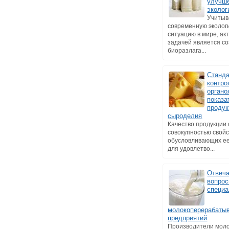
улучш
эколог
Учитыв
современную эколог
ситуацию в мире, ак
задачей является с
биоразлага...
Станд
контро
органо
показа
продук
сыроделия
Качество продукции
совокупностью свойс
обусловливающих ее
для удовлетво...
Отвеч
вопро
специа
молокоперерабаты
предприятий
Производители мол