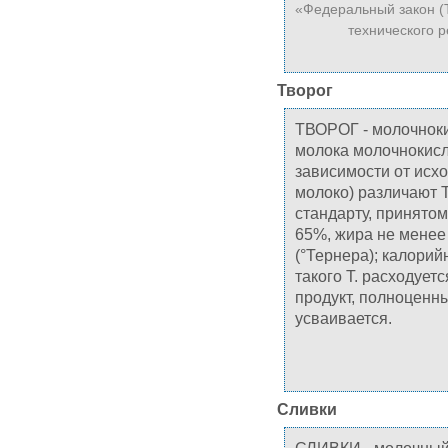
«Федеральный закон (
технического р
Творог
ТВОРОГ - молочноки
молока молочнокисл
зависимости от исх
молоко) различают 
стандарту, принято
65%, жира не менее 
(°Тернера); калорийно
такого Т. расходуетс
продукт, полноценн
усваивается.
Сливки