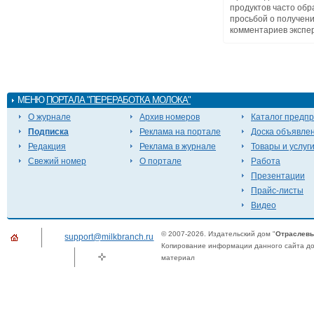
продуктов часто об
просьбой о получен
комментариев эксперт
МЕНЮ
ПОРТАЛА "ПЕРЕРАБОТКА МОЛОКА"
О журнале
Архив номеров
Каталог предп
Подписка
Реклама на портале
Доска объявле
Редакция
Реклама в журнале
Товары и услуг
Свежий номер
О портале
Работа
Презентации
Прайс-листы
Видео
© 2007-2026. Издательский дом "
Отраслевы
support@milkbranch.ru
Копирование информации данного сайта доп
материал