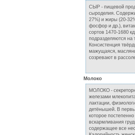
СЫР - пищевой прод
сыроделия. Содержи
27%) и жиры (20-32
фосфор и др.), вита
сортов 1470-1680 кд
подразделяются на 
Консистенция твёрды
мажущаяся, маслянис
созревают в рассоле
Молоко
МОЛОКО - секретор
железами млекопита
лактации, физиолог
детёнышей. В первы
которое постепенно 
вскармливания грудн
содержащее все не
Калорийность женског