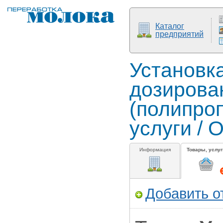
Каталог
предприятий
Установк
дозирова
(полипроп
услуги /
Информация
Товары, услуг
Добавить о