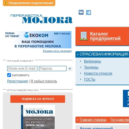
Уведомление подписчикам!
Каталог
предприятий
Разместить рекламу
ОТРАСЛЕВАЯ ИНФОРМАЦИЯ
Вебинары
Тендеры
Новости отрасли
запомнить
ГОСТы
Регистрация
|
Я забыл пароль
ПОДПИСКА НА ЖУРНАЛ
Главная страница
Государстве
Архив извещений