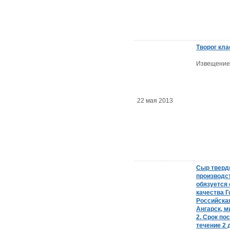
Творог кла
Извещение
22 мая 2013
Сыр тверды
производс
обязуется
качества Г
Российская
Ангарск, м
2. Срок по
течение 2 