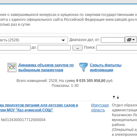
ния о завершившихся конкурсах и аукционах по закупкам государственными
зята с единого официального сайта Российской Федерации www.zakupki.gov.r
лько раз в сутки.
Диапазон дат, от:
асть (2528)
до:
Поиск:
Динамика объемов закупок по
Скрыть фильтры
выбранным параметрам
информации
Всего извещений: 2528; На сумму
9 035 305 958,80
руб.
Показаны: 1-30
а продуктов питания для детских садов и
Иркутская
Отдел образо
 при МОУ "Каз ачинской СОШ"
область
администрац
Казачинско-Л
 №0134300017712000004
муниципально
района
(Открытый а
в электронно