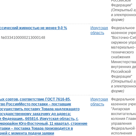
Российской
Федерации"
(Открытый а
в электронно
форме)
ссический жирностью не менее 9,0 %
Иркутская
Федеральное
область
казенное учр
 №0334100000213000148
"Восточно-Си
окружное упр
материально-
технического
снабжения
Министерства
внутренних д
Российской
Федерации"
(Открытый а
в электронно
форме)
х сортов, соответствие ГОСТ 7616-85,
Иркутская
Федеральное
тво РоссияМесто поставки – поставщик
область
казенное учр
 осуществить поставку Товара надлежащего
"Ангарская
осударственному заказчику до адреса:
воспитательн
 Федерация., 665814, Иркутская область, г.
колония Глав
икрорайон Юго-Восточный, 11 квартал, строение
управления
ставки – поставка Товара производится в
Федеральной
дней с момента подачи заявки
исполнения