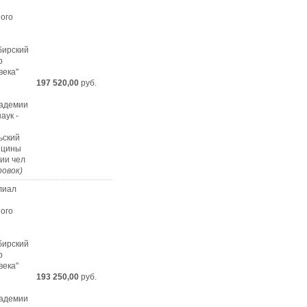
ного
бирский
р
века"
197 520,00
руб.
кадемии
аук -
ьский
ицины
гии чел
ровок)
лиал
ного
бирский
р
века"
193 250,00
руб.
кадемии