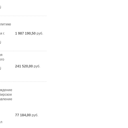
й
литике
 г.
1 987 190,50
руб.
й
ия
ого
241 520,00
руб.
й
еждение
бирское
авление
77 184,00
руб.
ел