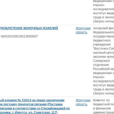
медицинских н
Научно-
исследовател
институт мед
труда и эколо
(Запрос коти
ПРИОБРЕТЕНИЕ МОЛОЧНЫХ ИЗДЕЛИЙ
Иркутская
Ангарский фи
область
Федерального
 №0334100018513000007
государствен
бюджетного
учреждения
"Восточно-Си
научный цент
экологии чело
Сибирского
отделения
Российской а
медицинских н
Научно-
исследовател
институт мед
труда и эколо
(Запрос коти
ый аукцион № 316/14 на право заключения
Иркутская
Комитет по
на поставку продуктов питания (Поставка
область
бюджетной по
питания в соответствии со Спецификацией по
и финансам
зчика: г. Иркутск ,ул. Советская ,117)
администрации