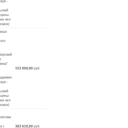
аук -
ьский
ицины
гии чел
ровок)
лиал
ного
бирский
р
века"
153 000,00
руб.
кадемии
аук -
ьский
ицины
гии чел
ровок)
литике
 г.
383 610,00
руб.