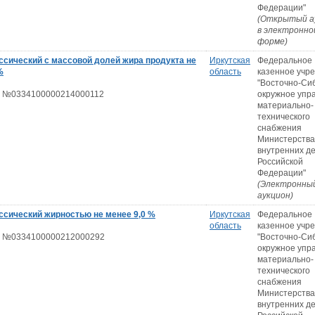
Федерации"
(Открытый а
в электронно
форме)
ссический с массовой долей жира продукта не
Иркутская
Федеральное
%
область
казенное учр
"Восточно-Си
 №0334100000214000112
окружное упр
материально-
технического
снабжения
Министерства
внутренних д
Российской
Федерации"
(Электронны
аукцион)
ссический жирностью не менее 9,0 %
Иркутская
Федеральное
область
казенное учр
 №0334100000212000292
"Восточно-Си
окружное упр
материально-
технического
снабжения
Министерства
внутренних д