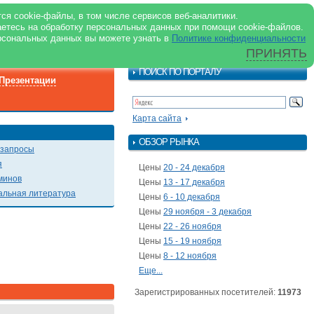
ilkbranch.ru
ENG
ся cookie-файлы, в том числе сервисов веб-аналитики.
аетесь на обработку персональных данных при помощи cookie-файлов.
ама в журнале
О портале
рсональных данных вы можете узнать в
Политике конфиденциальности
ектронная версия журнала
ПРИНЯТЬ
ПОИСК ПО ПОРТАЛУ
Презентации
Карта сайта
ОБЗОР РЫНКА
 запросы
я
Цены
20 - 24 декабря
минов
Цены
13 - 17 декабря
льная литература
Цены
6 - 10 декабря
Цены
29 ноября - 3 декабря
Цены
22 - 26 ноября
Цены
15 - 19 ноября
Цены
8 - 12 ноября
Еще...
Зарегистрированных посетителей:
11973