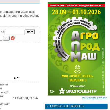
 организациями молочных
u. Мониторинг и обновление
до:
вания
ии
енского
го
Разместить рекламу
11 028 300,89
руб.
укцион
ПОПУЛЯРНЫЕ ЗАПРОСЫ
й