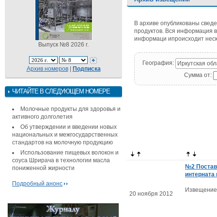
В архиве опубликованы сведе
продуктов. Вся информация в
информаци ипроисходит неско
Выпуск №8 2026 г.
География:
Иркутская обл
Архив номеров
|
Подписка
Сумма от:
ЧИТАЙТЕ В СЛЕДУЮЩЕМ НОМЕРЕ
Молочные продукты для здоровья и
активного долголетия
Об утверждении и введении новых
национальных и межгосударственных
стандартов на молочную продукцию
Использование пищевых волокон и
соуса Шрирача в технологии масла
№2 Поставк
пониженной жирности
интерната
Подробный анонс
Извещение
20 ноября 2012