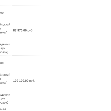
ное
бирский
р
87 970,00
руб.
века"
кадемии
наук
ровок)
ное
бирский
р
109 100,00
руб.
века"
кадемии
наук
ровок)
лиал