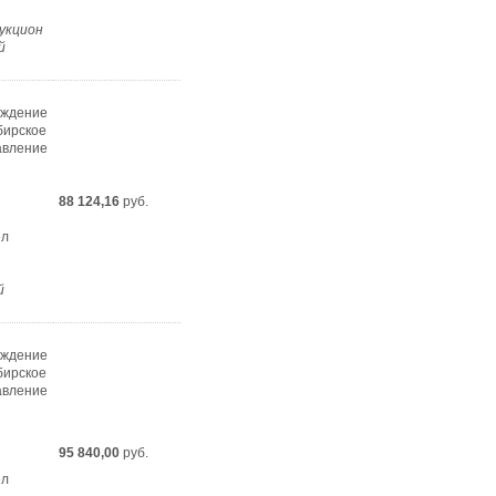
укцион
й
еждение
бирское
авление
88 124,16
руб.
ел
й
еждение
бирское
авление
95 840,00
руб.
ел