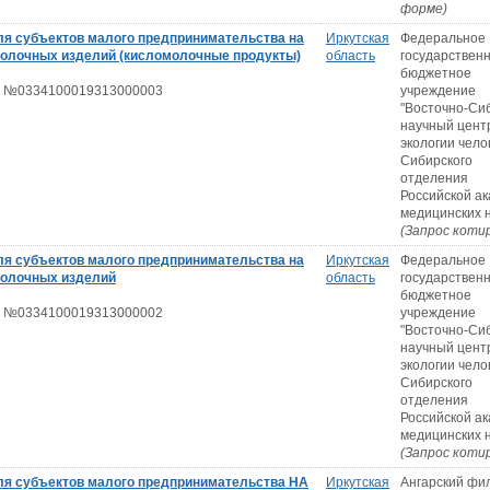
форме)
ля субъектов малого предпринимательства на
Иркутская
Федеральное
молочных изделий (кисломолочные продукты)
область
государствен
бюджетное
 №0334100019313000003
учреждение
"Восточно-Си
научный цент
экологии чело
Сибирского
отделения
Российской а
медицинских 
(Запрос коти
ля субъектов малого предпринимательства на
Иркутская
Федеральное
молочных изделий
область
государствен
бюджетное
 №0334100019313000002
учреждение
"Восточно-Си
научный цент
экологии чело
Сибирского
отделения
Российской а
медицинских 
(Запрос коти
ля субъектов малого предпринимательства НА
Иркутская
Ангарский фи