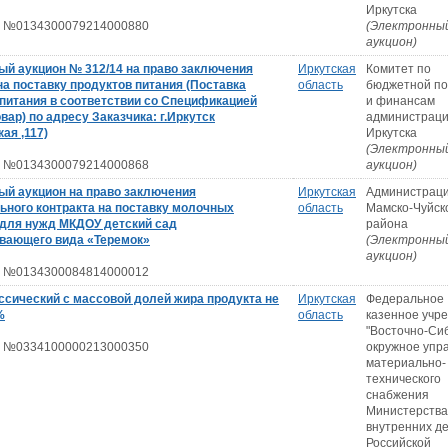
Иркутска
 №0134300079214000880
(Электронны
аукцион)
ый аукцион № 312/14 на право заключения
Иркутская
Комитет по
на поставку продуктов питания (Поставка
область
бюджетной по
питания в соответствии со Спецификацией
и финансам
овар) по адресу Заказчика: г.Иркутск
администрации
ая ,117)
Иркутска
(Электронны
 №0134300079214000868
аукцион)
ый аукцион на право заключения
Иркутская
Администрац
ьного контракта на поставку молочных
область
Мамско-Чуйск
 для нужд МКДОУ детский сад
района
вающего вида «Теремок»
(Электронны
аукцион)
 №0134300084814000012
ссический с массовой долей жира продукта не
Иркутская
Федеральное
%
область
казенное учр
"Восточно-Си
 №0334100000213000350
окружное упр
материально-
технического
снабжения
Министерства
внутренних д
Российской