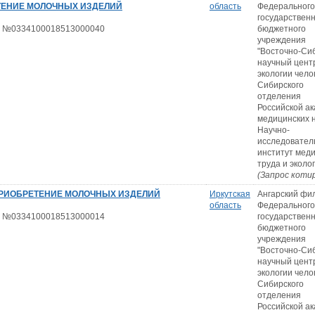
ТЕНИЕ МОЛОЧНЫХ ИЗДЕЛИЙ
область
Федерального
государствен
 №0334100018513000040
бюджетного
учреждения
"Восточно-Си
научный цент
экологии чело
Сибирского
отделения
Российской а
медицинских н
Научно-
исследовател
институт мед
труда и эколо
(Запрос коти
ПРИОБРЕТЕНИЕ МОЛОЧНЫХ ИЗДЕЛИЙ
Иркутская
Ангарский фи
область
Федерального
 №0334100018513000014
государствен
бюджетного
учреждения
"Восточно-Си
научный цент
экологии чело
Сибирского
отделения
Российской а