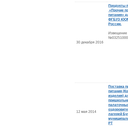
Продукты 
«Прочие п
питания» д
ФГБУЗ ЮО
России.
Извещение
№03251000
30 декабря 2016
Поставка п
питания (К
изделия) д
пришкольн
палаточны
оздоровит
12 мая 2014
лагерей Бу
муниципаль
РТ