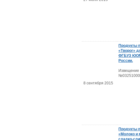
Продукты 
«Творог» д
ФГБУЗ ЮО
России.
Извещение
№03251000
8 сентября 2015
Продукты 
«Молоко и 
сладко-сли