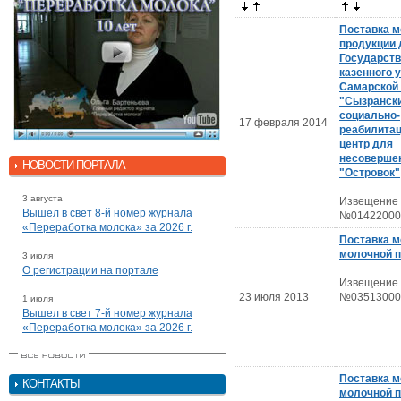
Поставка 
продукции 
Государств
казенного 
Самарской
"Сызранск
социально-
17 февраля 2014
реабилита
центр для
несоверше
НОВОСТИ ПОРТАЛА
"Островок"
3 августа
Извещение
Вышел в свет 8-й номер журнала
№01422000
«Переработка молока» за 2026 г.
Поставка м
молочной 
3 июля
О регистрации на портале
Извещение
23 июля 2013
№03513000
1 июля
Вышел в свет 7-й номер журнала
«Переработка молока» за 2026 г.
Поставка м
КОНТАКТЫ
молочной 