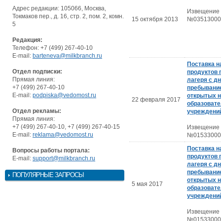
Адрес редакции: 105066, Москва,
Извещение
Токмаков пер., д. 16, стр. 2, пом. 2, комн.
15 октября 2013
№03513000
5
Редакция:
Телефон: +7 (499) 267-40-10
E-mail:
barteneva@milkbranch.ru
Поставка н
Отдел подписки:
продуктов 
Прямая линия:
лагеря с д
+7 (499) 267-40-10
пребывание
E-mail:
podpiska@vedomost.ru
открытых н
22 февраля 2017
образоват
Отдел рекламы:
учреждени
Прямая линия:
+7 (499) 267-40-10, +7 (499) 267-40-15
Извещение
E-mail:
reklama@vedomost.ru
№01533000
Поставка н
Вопросы работы портала:
продуктов 
E-mail:
support@milkbranch.ru
лагеря с д
пребывание
ПОПУЛЯРНЫЕ ЗАПРОСЫ
открытых н
5 мая 2017
образоват
учреждени
Извещение
№01533000