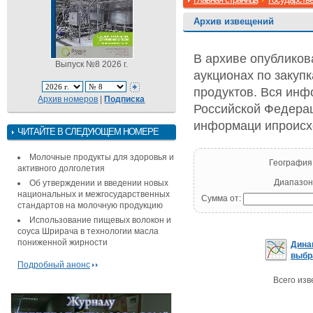
Архив извещений
В архиве опубликов
Выпуск №8 2026 г.
аукционах по закуп
продуктов. Вся инф
Архив номеров
|
Подписка
Российской Федерац
информаци ипроисхо
ЧИТАЙТЕ В СЛЕДУЮЩЕМ НОМЕРЕ
Молочные продукты для здоровья и
География
активного долголетия
Диапазон 
Об утверждении и введении новых
национальных и межгосударственных
Сумма от:
стандартов на молочную продукцию
Использование пищевых волокон и
соуса Шрирача в технологии масла
пониженной жирности
Дина
выбр
Подробный анонс
Всего изв