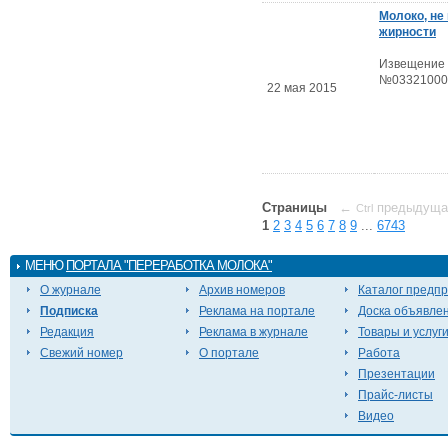
Молоко, не
жирности
Извещение
№03321000
22 мая 2015
Страницы
←
предыдуща
Ctrl
1
2
3
4
5
6
7
8
9
...
6743
МЕНЮ
ПОРТАЛА "ПЕРЕРАБОТКА МОЛОКА"
О журнале
Архив номеров
Каталог предп
Подписка
Реклама на портале
Доска объявле
Редакция
Реклама в журнале
Товары и услуг
Свежий номер
О портале
Работа
Презентации
Прайс-листы
Видео