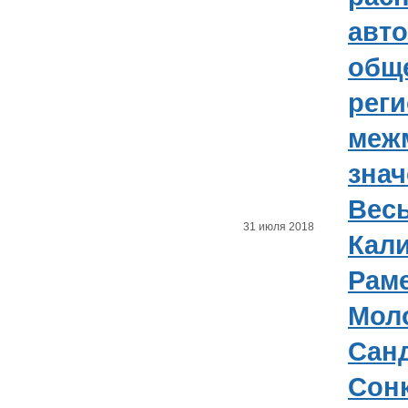
авт
общ
реги
меж
знач
Весь
31 июля 2018
Кал
Рам
Мол
Сан
Сонк