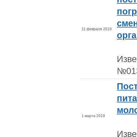
погр
сме
11 февраля 2019
орг
Изв
№01
Пост
пита
мол
1 марта 2019
Изв