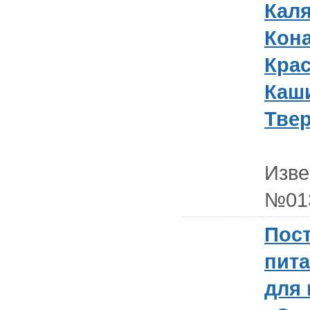
Каля
Кона
Кра
Каш
Твер
Изв
№01
Пост
пита
для 