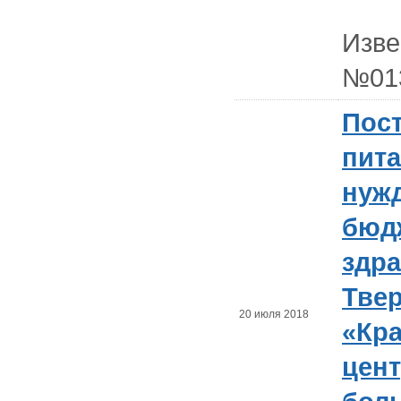
Изв
№01
Пост
пита
нужд
бюд
здр
Твер
20 июля 2018
«Кр
цен