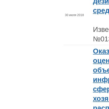
дез
сре
30 июля 2018
Изв
№01
Оказ
оцен
объ
инф
сфе
хозя
рас