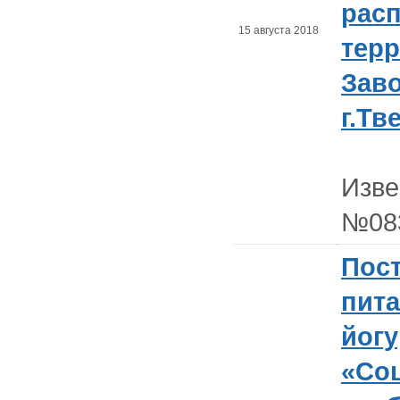
рас
15 августа 2018
тер
Зав
г.Тв
Изв
№08
Пост
пита
йогу
«Со