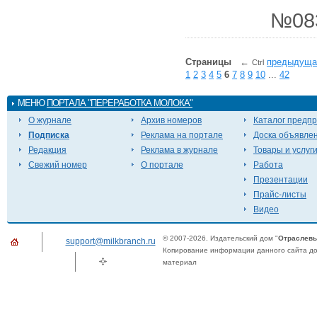
№08
Страницы
←
предыдуща
Ctrl
1
2
3
4
5
6
7
8
9
10
...
42
МЕНЮ
ПОРТАЛА "ПЕРЕРАБОТКА МОЛОКА"
О журнале
Архив номеров
Каталог предп
Подписка
Реклама на портале
Доска объявле
Редакция
Реклама в журнале
Товары и услуг
Свежий номер
О портале
Работа
Презентации
Прайс-листы
Видео
© 2007-2026. Издательский дом "
Отраслевы
support@milkbranch.ru
Копирование информации данного сайта доп
материал