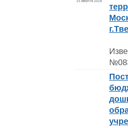
15 августа 2018
тер
Мос
г.Тв
Изв
№08
Пост
бюд
дош
обр
учр