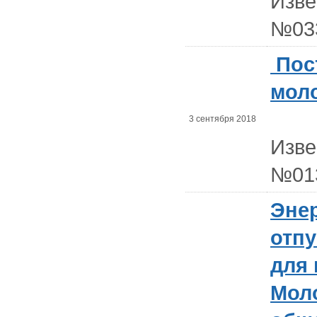
Изв
№03
Пос
мол
3 сентября 2018
Изв
№01
Энер
отп
для
Мол