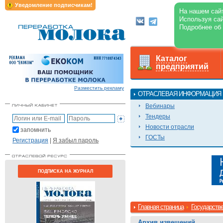
Уведомление подписчикам!
На нашем сайт
Используя сай
Подробнее об
Каталог
предприятий
Разместить рекламу
ОТРАСЛЕВАЯ ИНФОРМАЦИЯ
Вебинары
Тендеры
Новости отрасли
запомнить
ГОСТы
Регистрация
|
Я забыл пароль
ПОДПИСКА НА ЖУРНАЛ
Главная страница
Государстве
Архив извещений