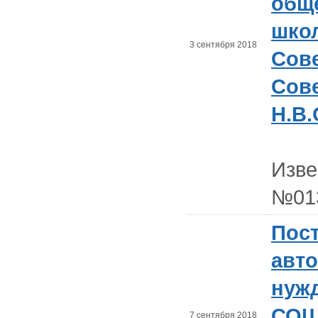
общ
шко
3 сентября 2018
Сове
Сов
Н.В.
Изв
№01
Пост
авт
нуж
СОШ 
7 сентября 2018