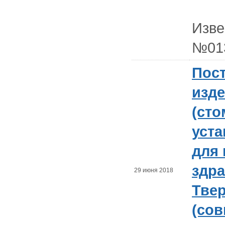
Изв
№01
Пос
изд
(сто
уста
для
здр
29 июня 2018
Твер
(сов