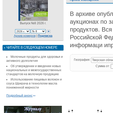
В архиве опуб
аукционах по 
Выпуск №8 2026 г.
продуктов. Вся
Архив номеров
|
Подписка
Российской Фед
информаци ипро
ЧИТАЙТЕ В СЛЕДУЮЩЕМ НОМЕРЕ
Молочные продукты для здоровья и
География:
Тверская обла
активного долголетия
Об утверждении и введении новых
Сумма от:
национальных и межгосударственных
стандартов на молочную продукцию
Использование пищевых волокон и
соуса Шрирача в технологии масла
пониженной жирности
Подробный анонс