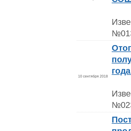
Изв
№01
Отоп
полу
год
10 сентября 2018
Изв
№02
Пос
прод