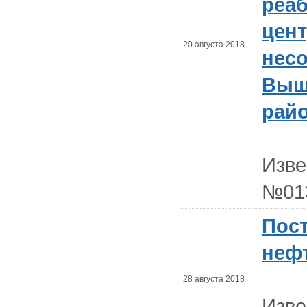
реа
цент
20 августа 2018
нес
Выш
рай
Изв
№01
Пос
неф
28 августа 2018
Изв