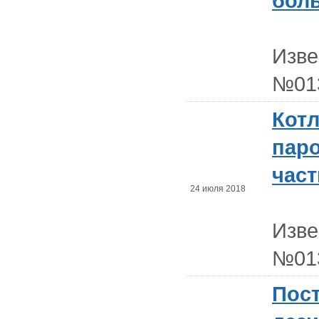
бол
Изв
№01
Кот
пар
част
24 июля 2018
Изв
№01
Пос