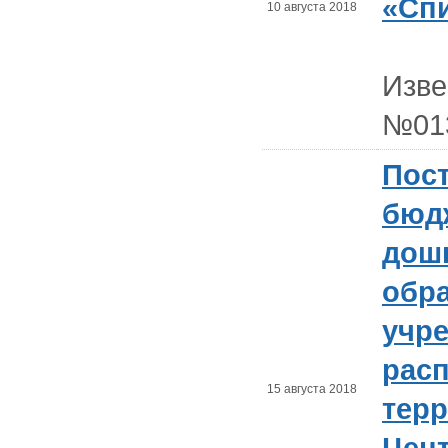
«Сп
10 августа 2018
Изв
№01
Пост
бюд
дош
обр
учр
рас
15 августа 2018
тер
Цен