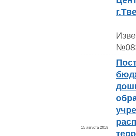
г.Тв
Изв
№08
Пост
бюд
дош
обр
учр
рас
15 августа 2018
тер