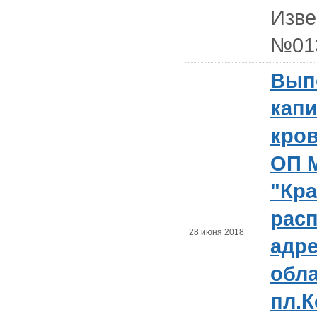
Изв
№01
Вып
кап
кро
ОП 
"Кра
рас
28 июня 2018
адре
обла
пл.К