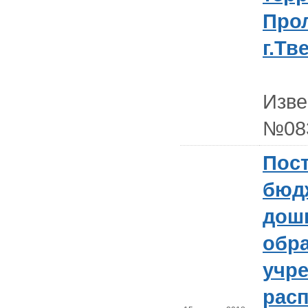
Прол
г.Тв
Изв
№08
Пост
бюд
дош
обр
учр
рас