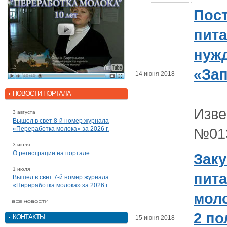
Пост
пита
нуж
«За
14 июня 2018
НОВОСТИ ПОРТАЛА
Изв
3 августа
Вышел в свет 8-й номер журнала
«Переработка молока» за 2026 г.
№01
3 июля
О регистрации на портале
Заку
1 июля
пита
Вышел в свет 7-й номер журнала
«Переработка молока» за 2026 г.
мол
2 по
КОНТАКТЫ
15 июня 2018