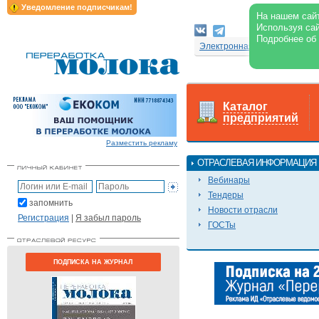
Уведомление подписчикам!
На нашем сайт
Используя сай
Подробнее об
Электронная версия журнал
Каталог
предприятий
Разместить рекламу
ОТРАСЛЕВАЯ ИНФОРМАЦИЯ
Вебинары
Тендеры
запомнить
Новости отрасли
Регистрация
|
Я забыл пароль
ГОСТы
ПОДПИСКА НА ЖУРНАЛ