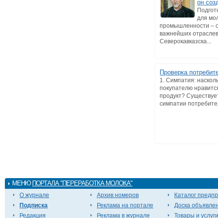
он соз
Подгот
для мо
промышленности – о
важнейших отраслев
Северокавказска...
Проверка потребит
1. Симпатия: наскол
покупателю нравитс
продукт? Существуе
симпатии потребител
МЕНЮ
ПОРТАЛА "ПЕРЕРАБОТКА МОЛОКА"
О журнале
Архив номеров
Каталог предп
Подписка
Реклама на портале
Доска объявле
Редакция
Реклама в журнале
Товары и услуг