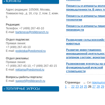
КОНТАКТЫ
Процессы и аппараты мол
Адрес редакции: 105066, Москва,
промышленности. В двух т
Токмаков пер., д. 16, стр. 2, пом. 2, комн.
Процессы и аппараты пищ
5
технологии
Редакция:
Процессы и аппараты пищ
Телефон: +7 (499) 267-40-10
производств
E-mail:
barteneva@milkbranch.ru
Отдел подписки:
Разведение сельскохозяй
Прямая линия:
животных
+7 (499) 267-40-10
Развитие инвестиционно-
E-mail:
podpiska@vedomost.ru
инновационной деятельнос
агрпрном секторе: моногр
Отдел рекламы:
Прямая линия:
Размножение кукурузы на о
+7 (499) 267-40-10, +7 (499) 267-40-15
функциональной мужской
E-mail:
reklama@vedomost.ru
стерильности
Вопросы работы портала:
E-mail:
support@milkbranch.ru
Страницы
←
предыду
Ctrl
1
...
22
23
24
25
26
27
28
29
ПОПУЛЯРНЫЕ ЗАПРОСЫ