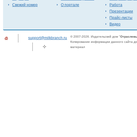
Свежий номер
О портале
Работа
Презентации
Прайс-листы
Видео
© 2007-2026. Издательский дом "
Отраслевы
support@milkbranch.ru
Копирование информации данного сайта доп
материал