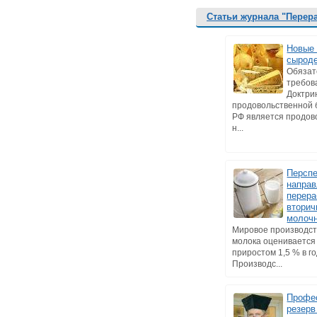
Статьи журнала "Перер
Новые 
сырод
Обяза
требов
Доктри
продовольственной 
РФ является продов
н...
Персп
напра
перера
втори
молоч
Мировое производст
молока оценивается 
приростом 1,5 % в го
Производс...
Профе
резерв