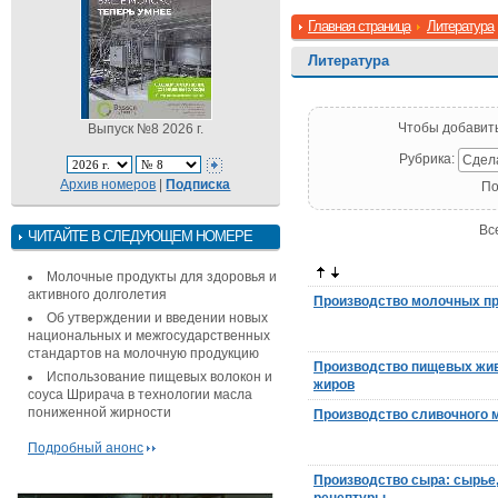
Главная страница
Литература
Литература
Чтобы добавит
Выпуск №8 2026 г.
Рубрика:
Сдел
Архив номеров
|
Подписка
По
Вс
ЧИТАЙТЕ В СЛЕДУЮЩЕМ НОМЕРЕ
Молочные продукты для здоровья и
активного долголетия
Производство молочных п
Об утверждении и введении новых
национальных и межгосударственных
стандартов на молочную продукцию
Производство пищевых жи
Использование пищевых волокон и
жиров
соуса Шрирача в технологии масла
пониженной жирности
Производство сливочного 
Подробный анонс
Производство сыра: сырье,