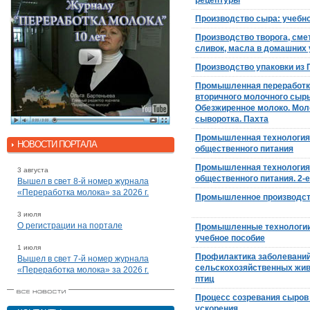
рецептуры
Производство сыра: учебн
Производство творога, сме
сливок, масла в домашних
Производство упаковки из
Промышленная переработк
вторичного молочного сырь
Обезжиренное молоко. Мол
сыворотка. Пахта
Промышленная технология
НОВОСТИ ПОРТАЛА
общественного питания
Промышленная технология
3 августа
общественного питания. 2-е
Вышел в свет 8-й номер журнала
«Переработка молока» за 2026 г.
Промышленное производст
3 июля
О регистрации на портале
Промышленные технологии
учебное пособие
1 июля
Профилактика заболевани
Вышел в свет 7-й номер журнала
сельскохозяйственных жив
«Переработка молока» за 2026 г.
птиц
Процесс созревания сыров 
ускорения