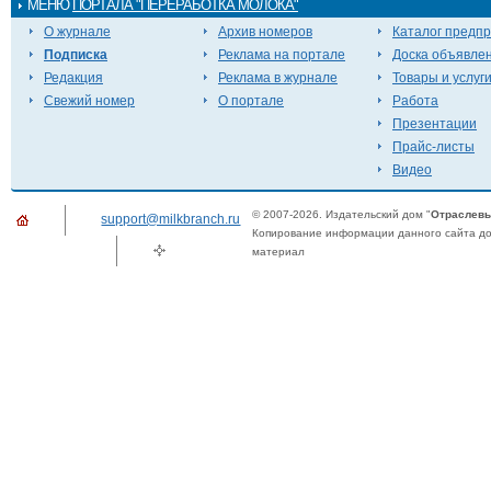
МЕНЮ
ПОРТАЛА "ПЕРЕРАБОТКА МОЛОКА"
О журнале
Архив номеров
Каталог предп
Подписка
Реклама на портале
Доска объявле
Редакция
Реклама в журнале
Товары и услуг
Свежий номер
О портале
Работа
Презентации
Прайс-листы
Видео
© 2007-2026. Издательский дом "
Отраслевы
support@milkbranch.ru
Копирование информации данного сайта доп
материал