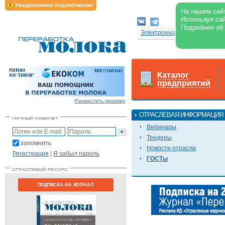
Уведомление подписчикам!
На нашем сайт
Используя сай
Подробнее об
Электронная версия журнал
Каталог
предприятий
Разместить рекламу
ОТРАСЛЕВАЯ ИНФОРМАЦИЯ
Вебинары
Тендеры
запомнить
Новости отрасли
Регистрация
|
Я забыл пароль
ГОСТы
ПОДПИСКА НА ЖУРНАЛ