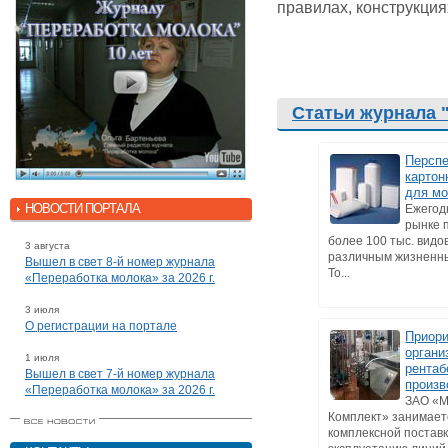
правилах, конструкция
Статьи журнала 
Персп
картон
для м
НОВОСТИ ПОРТАЛА
Ежегод
рынке 
более 100 тыс. видо
3 августа
различным жизненн
Вышел в свет 8-й номер журнала
То...
«Переработка молока» за 2026 г.
3 июля
О регистрации на портале
Приори
органи
1 июля
рентаб
Вышел в свет 7-й номер журнала
произв
«Переработка молока» за 2026 г.
ЗАО «
Комплект» занимает
комплексной поставк