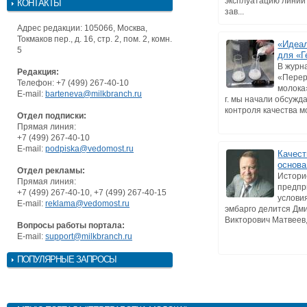
эксплуатацию линий
КОНТАКТЫ
зав...
Адрес редакции: 105066, Москва,
Токмаков пер., д. 16, стр. 2, пом. 2, комн.
«Идеал
5
для «Г
В журн
Редакция:
«Перер
Телефон: +7 (499) 267-40-10
молока
E-mail:
barteneva@milkbranch.ru
г. мы начали обсужд
контроля качества мо
Отдел подписки:
Прямая линия:
+7 (499) 267-40-10
E-mail:
podpiska@vedomost.ru
Качест
основа
Отдел рекламы:
Истори
Прямая линия:
предпр
+7 (499) 267-40-10, +7 (499) 267-40-15
услови
E-mail:
reklama@vedomost.ru
эмбарго делится Дм
Викторович Матвеев, 
Вопросы работы портала:
E-mail:
support@milkbranch.ru
ПОПУЛЯРНЫЕ ЗАПРОСЫ