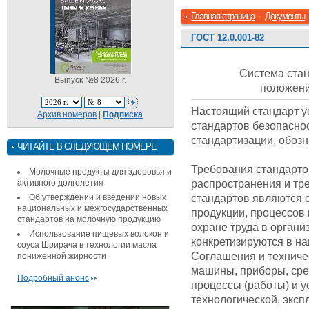
Главная страница
Документы
ГОСТ 12.0.001-82
Система стан
Выпуск №8 2026 г.
положе
Настоящий стандарт 
Архив номеров
|
Подписка
стандартов безопаснос
стандартизации, обозн
ЧИТАЙТЕ В СЛЕДУЮЩЕМ НОМЕРЕ
Требования стандарто
Молочные продукты для здоровья и
распространения и тр
активного долголетия
стандартов являются 
Об утверждении и введении новых
национальных и межгосударственных
продукции, процессов и
стандартов на молочную продукцию
охране труда в органи
Использование пищевых волокон и
конкретизируются в на
соуса Шрирача в технологии масла
Соглашения и техниче
пониженной жирности
машины, приборы, сре
Подробный анонс
процессы (работы) и ус
технологической, эксп