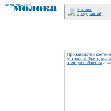
Каталог
предприятий
Производство контей
установок Фригодиза
холодоснабжения
20 ок