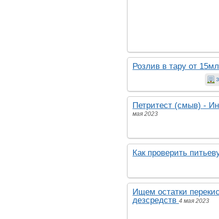
Розлив в тару от 15мл
З
Петритест (смыв) - И
мая 2023
Как проверить питье
Ищем остатки переки
дезсредств
4 мая 2023