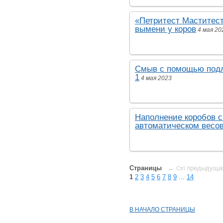
«Петритест Маститест
вымени у коров
4 мая 20
Смыв с помощью подл
1
4 мая 2023
Наполнение коробов 
автоматическом весо
Страницы
←
предыдуща
Ctrl
1
2
3
4
5
6
7
8
9
...
14
В НАЧАЛО СТРАНИЦЫ