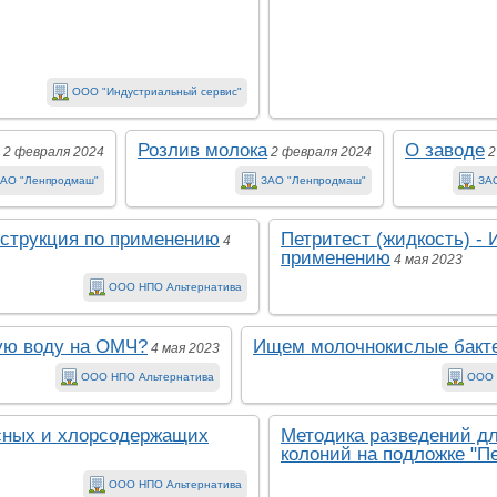
ООО "Индустриальный сервис"
Розлив молока
О заводе
2 февраля 2024
2 февраля 2024
2
АО "Ленпродмаш"
ЗАО "Ленпродмаш"
ЗА
нструкция по применению
Петритест (жидкость) - 
4
применению
4 мая 2023
ООО НПО Альтернатива
вую воду на ОМЧ?
Ищем молочнокислые бакт
4 мая 2023
ООО НПО Альтернатива
ООО 
сных и хлорсодержащих
Методика разведений дл
колоний на подложке "П
ООО НПО Альтернатива