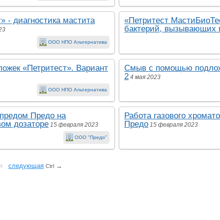
» - диагностика мастита
«Петритест МастиБиоТес
бактерий, вызывающих м
23
ООО НПО Альтернатива
ожек «Петритест». Вариант
Смыв с помощью подлож
2
4 мая 2023
ООО НПО Альтернатива
спредом Предо на
Работа газового хромат
вом дозаторе
Предо
15 февраля 2023
15 февраля 2023
ООО "Предо"
я
cледующая
→
Ctrl