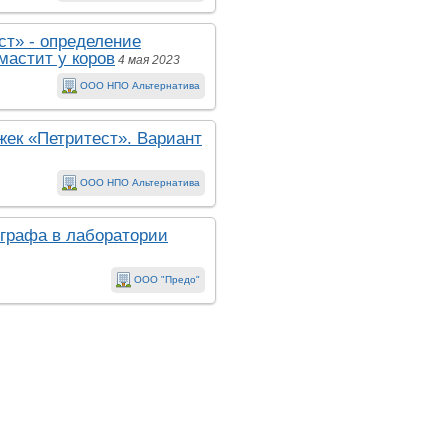
т» - определение
астит у коров
4 мая 2023
ООО НПО Альтернатива
ек «Петритест». Вариант
ООО НПО Альтернатива
ографа в лаборатории
ООО "Предо"