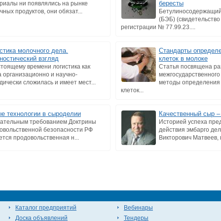
бересты
риалы ни появлялись на рынке
чных продуктов, они обязат...
Бетулиносодержащий 
(БЭБ) (свидетельство
регистрации № 77.99.23....
стика молочного дела.
Стандарты определе
ностический взгляд
клеток в молоке
стоящему времени логистика как
Статья посвящена ра
а организационно и научно-
межгосударственного
дически сложилась и имеет мест...
методы определения 
клеток...
е технологии в сыроделии
Качественный сыр –
ательным требованием Доктрины
Историей успеха пре
овольственной безопасности РФ
действия эмбарго де
ется продовольственная н...
Викторович Матвеев, г
Каталог предприятий
Вебинары
Доска объявлений
Тендеры