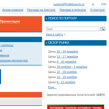
support@milkbranch.ru
ENG
Архив номеров
Реклама на портале
Реклама в журнале
О портале
ПОИСК ПО ПОРТАЛУ
Презентации
Карта сайта
ОБЗОР РЫНКА
 запросы
ия
Цены
20 - 24 декабря
рминов
Цены
13 - 17 декабря
альная литература
Цены
6 - 10 декабря
Цены
29 ноября - 3 декабря
Цены
22 - 26 ноября
Цены
15 - 19 ноября
Цены
8 - 12 ноября
Еще...
Зарегистрированных посетителей:
11973