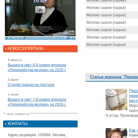
Молоко сырое (сырье)
Молоко сырое (сырье)
Молоко сырое (сырье)
Молоко сырое (сырье)
Молоко сырое (сырье)
Молоко сырое (сырье)
Молоко сырое (сырье)
НОВОСТИ ПОРТАЛА
3 августа
Вышел в свет 8-й номер журнала
«Переработка молока» за 2026 г.
Статьи журнала "Перер
3 июля
О регистрации на портале
Перс
1 июля
пере
Вышел в свет 7-й номер журнала
ресу
«Переработка молока» за 2026 г.
Миро
оцен
% в год. Производс
КОНТАКТЫ
Как 
Адрес редакции: 105066, Москва,
Каки