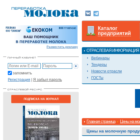
Каталог
предприятий
Разместить рекламу
ОТРАСЛЕВАЯ ИНФОРМАЦИЯ
Вебинары
Тендеры
Новости отрасли
запомнить
ГОСТы
Регистрация
|
Я забыл пароль
ПОДПИСКА НА ЖУРНАЛ
Главная страница
Цены на мо
Цены на молочную прод