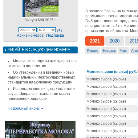
В разделе "Цены на молочну
промышленности, молока-сыр
Выпуск №8 2026 г.
Выборка данных представ
официальные сайты Министер
производителей молока. Мон
Архив номеров
|
Подписка
2021
2020
201
ЧИТАЙТЕ В СЛЕДУЮЩЕМ НОМЕРЕ
Январь
Февраль
Март
Апр
Молочные продукты для здоровья и
активного долголетия
Молоко сырое (сырье) руб./
Об утверждении и введении новых
национальных и межгосударственных
Молоко сырое (сырье)
стандартов на молочную продукцию
Молоко сырое (сырье)
Использование пищевых волокон и
соуса Шрирача в технологии масла
Молоко сырое (сырье)
пониженной жирности
Молоко сырое (сырье)
Подробный анонс
Молоко сырое (сырье)
Молоко сырое (сырье)
Молоко сырое (сырье)
Молоко сырое (сырье)