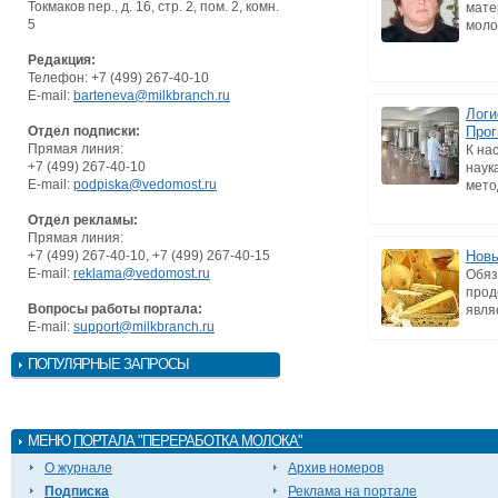
Токмаков пер., д. 16, стр. 2, пом. 2, комн.
мате
5
моло
Редакция:
Телефон: +7 (499) 267-40-10
E-mail:
barteneva@milkbranch.ru
Логи
Отдел подписки:
Прог
Прямая линия:
К на
+7 (499) 267-40-10
наук
E-mail:
podpiska@vedomost.ru
мето
Отдел рекламы:
Прямая линия:
+7 (499) 267-40-10, +7 (499) 267-40-15
Новы
E-mail:
reklama@vedomost.ru
Обяз
прод
Вопросы работы портала:
явля
E-mail:
support@milkbranch.ru
ПОПУЛЯРНЫЕ ЗАПРОСЫ
МЕНЮ
ПОРТАЛА "ПЕРЕРАБОТКА МОЛОКА"
О журнале
Архив номеров
Подписка
Реклама на портале