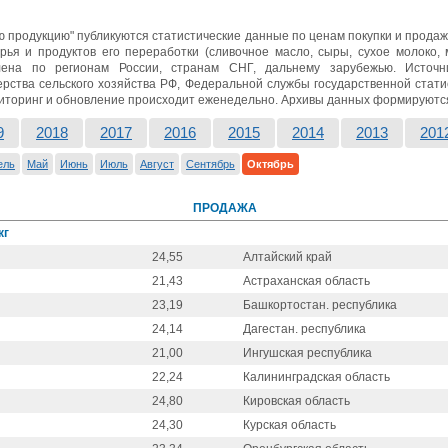
ю продукцию" публикуются статистические данные по ценам покупки и прода
ья и продуктов его переработки (сливочное масло, сыры, сухое молоко, м
лена по регионам России, странам СНГ, дальнему зарубежью. Источ
ства сельского хозяйства РФ, Федеральной службы государственной стати
иторинг и обновление происходит еженедельно. Архивы данных формируютс
9
2018
2017
2016
2015
2014
2013
201
ель
Май
Июнь
Июль
Август
Сентябрь
Октябрь
ПРОДАЖА
кг
24,55
Алтайский край
21,43
Астраханская область
23,19
Башкортостан. республика
24,14
Дагестан. республика
21,00
Ингушская республика
22,24
Калининградская область
24,80
Кировская область
24,30
Курская область