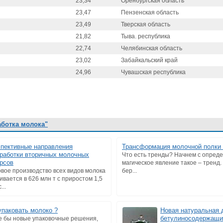
23,34
Оренбургская область
23,47
Пензенская область
23,49
Тверская область
21,82
Тыва. республика
22,74
Челябинская область
23,02
Забайкальский край
24,96
Чувашская республика
аботка молока"
пективные направления
Трансформация молочной полки 
работки вторичных молочных
Что есть тренды? Начнем с опреде
рсов
магическое явление такое – тренд.
вое производство всех видов молока
бер...
ивается в 626 млн т c приростом 1,5
...
упаковать молоко ?
Новая натуральная 
бетулиносодержащий
е бы новые упаковочные решения,