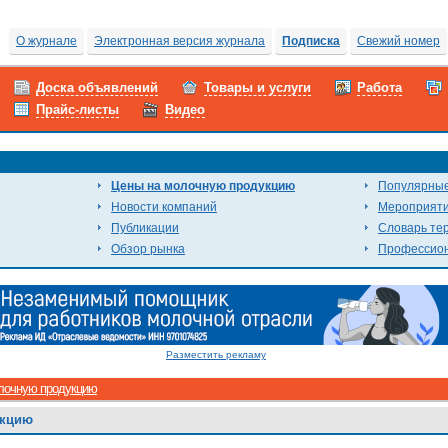
О журнале
Электронная версия журнала
Подписка
Свежий номер
Доска объявлений
Товары и услуги
Работа
Прайс-листы
Видео
Цены на молочную продукцию
Популярные
Новости компаний
Мероприят
Публикации
Словарь те
Обзор рынка
Профессион
Разместить рекламу
лочную продукцию
укцию