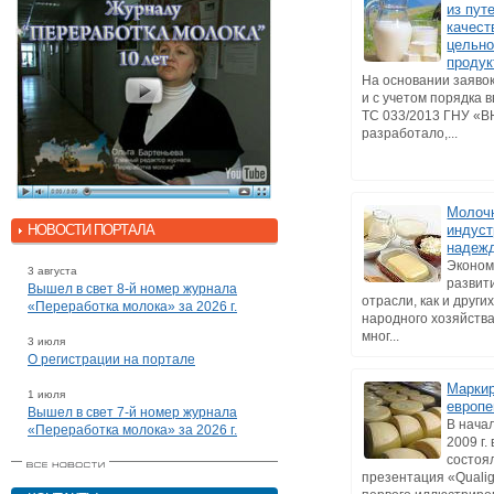
из пут
качест
цельн
продук
На основании заяво
и с учетом порядка 
ТС 033/2013 ГНУ «
разработало,...
Молоч
НОВОСТИ ПОРТАЛА
индуст
надеж
Эконом
3 августа
развит
Вышел в свет 8-й номер журнала
отрасли, как и други
«Переработка молока» за 2026 г.
народного хозяйства
мног...
3 июля
О регистрации на портале
Маркир
1 июля
европе
Вышел в свет 7-й номер журнала
В нача
«Переработка молока» за 2026 г.
2009 г.
состоя
презентация «Qualig