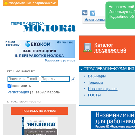
Уведомление подписчикам!
На нашем сайт
Используя сай
Подробнее об
Электронная версия журнал
Каталог
предприятий
Разместить рекламу
ОТРАСЛЕВАЯ ИНФОРМАЦИЯ
Вебинары
Тендеры
запомнить
Новости отрасли
Регистрация
|
Я забыл пароль
ГОСТы
ПОДПИСКА НА ЖУРНАЛ