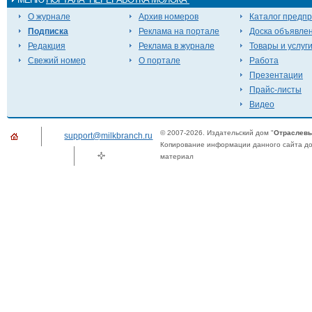
О журнале
Архив номеров
Каталог предп
Подписка
Реклама на портале
Доска объявле
Редакция
Реклама в журнале
Товары и услуг
Свежий номер
О портале
Работа
Презентации
Прайс-листы
Видео
© 2007-2026. Издательский дом "
Отраслевы
support@milkbranch.ru
Копирование информации данного сайта доп
материал