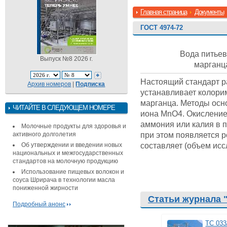
Главная страница
Документы
ГОСТ 4974-72
Вода питье
Выпуск №8 2026 г.
марган
Настоящий стандарт р
Архив номеров
|
Подписка
устанавливает колори
марганца. Методы осн
ЧИТАЙТЕ В СЛЕДУЮЩЕМ НОМЕРЕ
иона MnO4. Окисление
аммония или калия в п
Молочные продукты для здоровья и
при этом появляется 
активного долголетия
составляет (объем исс
Об утверждении и введении новых
национальных и межгосударственных
стандартов на молочную продукцию
Использование пищевых волокон и
соуса Шрирача в технологии масла
пониженной жирности
Статьи журнала 
Подробный анонс
ТС 033