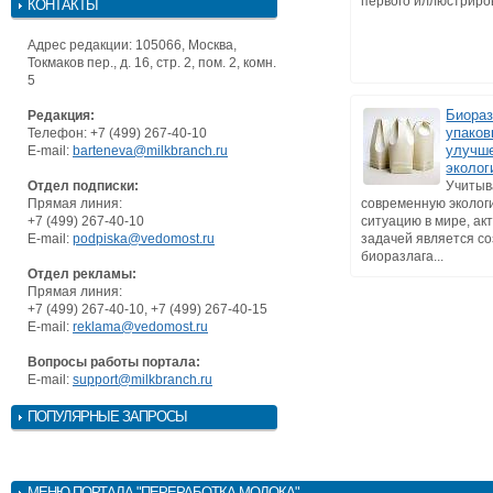
первого иллюстриров
КОНТАКТЫ
Адрес редакции: 105066, Москва,
Токмаков пер., д. 16, стр. 2, пом. 2, комн.
5
Биора
Редакция:
упаков
Телефон: +7 (499) 267-40-10
улучш
E-mail:
barteneva@milkbranch.ru
эколог
Отдел подписки:
Учитыв
Прямая линия:
современную эколог
+7 (499) 267-40-10
ситуацию в мире, ак
E-mail:
podpiska@vedomost.ru
задачей является с
биоразлага...
Отдел рекламы:
Прямая линия:
+7 (499) 267-40-10, +7 (499) 267-40-15
E-mail:
reklama@vedomost.ru
Вопросы работы портала:
E-mail:
support@milkbranch.ru
ПОПУЛЯРНЫЕ ЗАПРОСЫ
МЕНЮ
ПОРТАЛА "ПЕРЕРАБОТКА МОЛОКА"