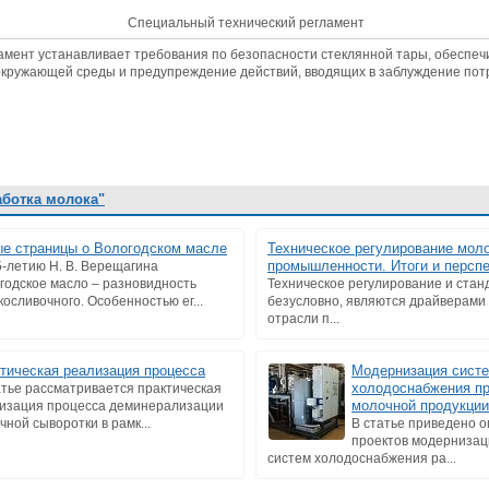
Cпециальный технический регламент
амент устанавливает требования по безопасности стеклянной тары, обеспе
 окружающей среды и предупреждение действий, вводящих в заблуждение пот
аботка молока"
е страницы о Вологодском масле
Техническое регулирование мол
промышленности. Итоги и персп
5-летию Н. В. Верещагина
годское масло – разновидность
Техническое регулирование и стан
косливочного. Особенностью ег...
безусловно, являются драйверами
отрасли п...
тическая реализация процесса
Модернизация сист
холодоснабжения п
атье рассматривается практическая
молочной продукции
изация процесса деминерализации
чной сыворотки в рамк...
В статье приведено 
проектов модернизац
систем холодоснабжения ра...