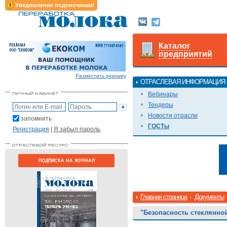
Уведомление подписчикам!
Каталог
предприятий
Разместить рекламу
ОТРАСЛЕВАЯ ИНФОРМАЦИЯ
Вебинары
Тендеры
Новости отрасли
запомнить
ГОСТы
Регистрация
|
Я забыл пароль
ПОДПИСКА НА ЖУРНАЛ
Главная страница
Документы
"Безопасность стеклянно