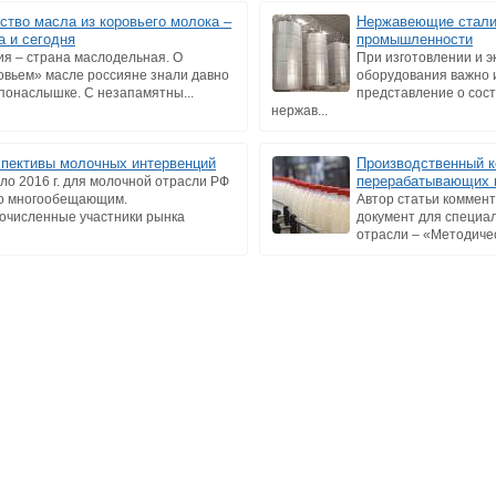
ство масла из коровьего молока –
Нержавеющие стали
а и сегодня
промышленности
ия – страна маслодельная. О
При изготовлении и э
овьем» масле россияне знали давно
оборудования важно 
 понаслышке. С незапамятны...
представление о сост
нержав...
пективы молочных интервенций
Производственный к
перерабатывающих 
ло 2016 г. для молочной отрасли РФ
о многообещающим.
Автор статьи коммен
очисленные участники рынка
документ для специа
отрасли – «Методичес