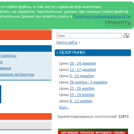
support@milkbranch.ru
ENG
ся cookie-файлы, в том числе сервисов веб-аналитики.
аетесь на обработку персональных данных при помощи cookie-файлов.
Архив номеров
Реклама на портале
Реклама в журнале
О портале
рсональных данных вы можете узнать в
Политике конфиденциальности
ПРИНЯТЬ
ПОИСК ПО ПОРТАЛУ
Презентации
Карта сайта
ОБЗОР РЫНКА
 запросы
ия
Цены
20 - 24 декабря
рминов
Цены
13 - 17 декабря
альная литература
Цены
6 - 10 декабря
Цены
29 ноября - 3 декабря
Цены
22 - 26 ноября
Цены
15 - 19 ноября
Цены
8 - 12 ноября
Еще...
Зарегистрированных посетителей:
11973