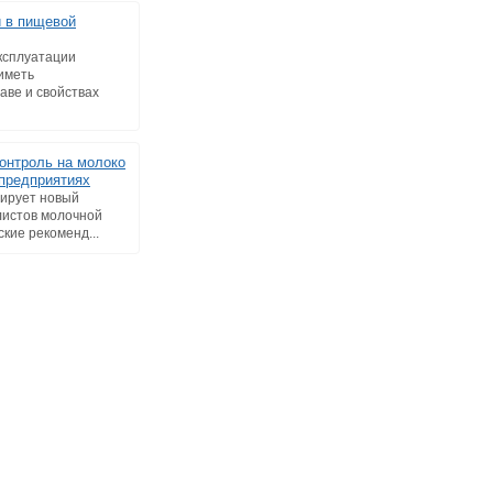
 в пищевой
ксплуатации
иметь
аве и свойствах
онтроль на молоко
предприятиях
тирует новый
листов молочной
кие рекоменд...