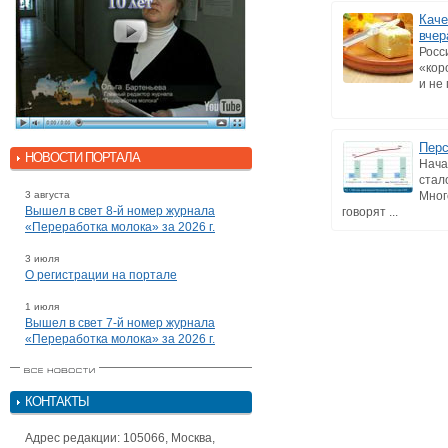
Каче
вчер
Росс
«кор
и не
Перс
НОВОСТИ ПОРТАЛА
Нача
стал
3 августа
Мног
Вышел в свет 8-й номер журнала
говорят ...
«Переработка молока» за 2026 г.
3 июля
О регистрации на портале
1 июля
Вышел в свет 7-й номер журнала
«Переработка молока» за 2026 г.
КОНТАКТЫ
Адрес редакции: 105066, Москва,