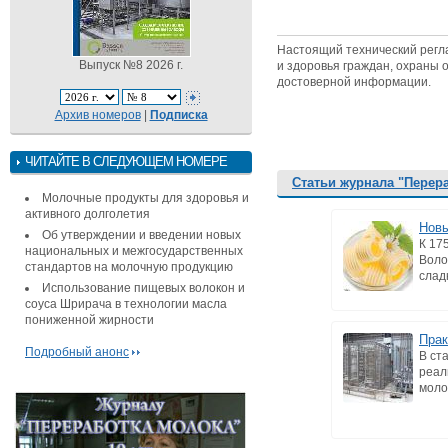
Настоящий технический регл
Выпуск №8 2026 г.
и здоровья граждан, охраны
достоверной информации.
Архив номеров
|
Подписка
ЧИТАЙТЕ В СЛЕДУЮЩЕМ НОМЕРЕ
Статьи журнала "Перер
Молочные продукты для здоровья и
активного долголетия
Новы
Об утверждении и введении новых
К 17
национальных и межгосударственных
Воло
стандартов на молочную продукцию
слад
Использование пищевых волокон и
соуса Шрирача в технологии масла
пониженной жирности
Прак
Подробный анонс
В ст
реал
моло