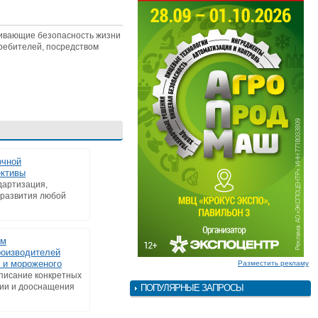
чивающие безопасность жизни
ребителей, посредством
очной
ективы
дартизация,
 развития любой
ем
роизводителей
 и мороженого
Разместить рекламу
описание конкретных
ии и дооснащения
ПОПУЛЯРНЫЕ ЗАПРОСЫ