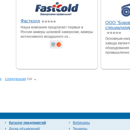
Фастколд
ООО "Боров
специализи
Наша компания предлагает первые в
России камеры шоковой заморозки, камеры
интенсивного воздушного ох...
Основным нап
завода являет
10
оборудования
промышленно..
я
cледующая
→
Ctrl
Каталог предприятий
Вебинары
Доска объявлений
Тендеры