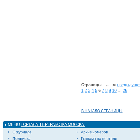
Страницы
←
предыдуща
Ctrl
1
2
3
4
5
6
7
8
9
10
...
26
В НАЧАЛО СТРАНИЦЫ
МЕНЮ
ПОРТАЛА "ПЕРЕРАБОТКА МОЛОКА"
О журнале
Архив номеров
Подписка
Реклама на портале