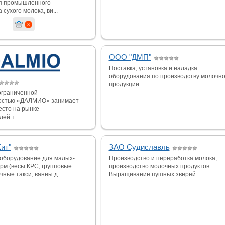
ля промышленного
сухого молока, ви...
3
ООО "ДМП"
Поставка, установка и наладка
оборудования по производству молочн
продукции.
ограниченной
остью «ДАЛМИО» занимает
есто на рынке
ей т...
ит"
ЗАО Судиславль
оборудование для малых-
Производство и переработка молока,
рм (весы КРС, групповые
производство молочных продуктов.
чные такси, ванны д...
Выращивание пушных зверей.