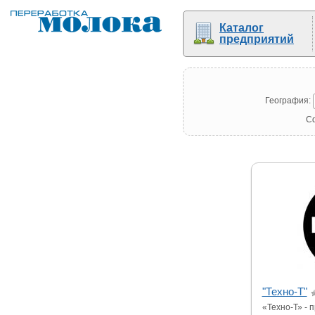
Каталог
предприятий
География:
С
"Техно-Т"
«Техно-Т» - 