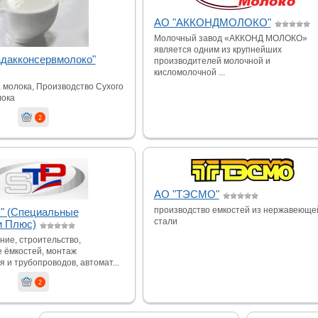
АО "АККОНДМОЛОКО"
Молочный завод «АККОНД МОЛОКО»
является одним из крупнейших
дакконсервмолоко"
производителей молочной и
кисломолочной ...
 молока, Производство Сухого
лока
2
АО "ТЭСМО"
производство емкостей из нержавеюще
" (Специальные
стали
и Плюс)
ние, строительство,
е ёмкостей, монтаж
 и трубопроводов, автомат...
2