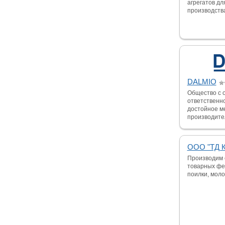
агрегатов д
производства 
DALMIO
Общество с 
ответственн
достойное м
производител
ООО "ТД К
Производим 
товарных фе
поилки, моло