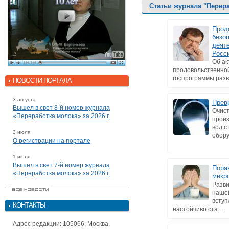
Статьи журнала "Перер
Прод
безоп
деят
Росс
Об ак
продовольственной
госпрограммы разви
НОВОСТИ ПОРТАЛА
3 августа
Прев
Вышел в свет 8-й номер журнала
Очист
«Переработка молока» за 2026 г.
произ
вод с
3 июля
обору
О регистрации на портале
1 июля
Вышел в свет 7-й номер журнала
Пора
«Переработка молока» за 2026 г.
микр
Разви
нашей
вступ
КОНТАКТЫ
настойчиво ста...
Адрес редакции: 105066, Москва,