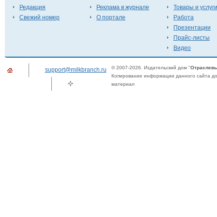
Редакция
Реклама в журнале
Товары и услуг
Свежий номер
О портале
Работа
Презентации
Прайс-листы
Видео
© 2007-2026. Издательский дом "
Отраслевы
support@milkbranch.ru
Копирование информации данного сайта доп
материал