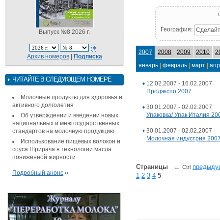
География:
Сделайт
Выпуск №8 2026 г.
2007
2008
2009
2010
2
Архив номеров
|
Подписка
январь
|
февраль
|
март
|
апр
ЧИТАЙТЕ В СЛЕДУЮЩЕМ НОМЕРЕ
12.02.2007 - 16.02.2007
Продэкспо 2007
Молочные продукты для здоровья и
активного долголетия
30.01.2007 - 02.02.2007
Упаковка/ Упак Италия 20
Об утверждении и введении новых
национальных и межгосударственных
30.01.2007 - 02.02.2007
стандартов на молочную продукцию
Молочная индустрия 200
Использование пищевых волокон и
соуса Шрирача в технологии масла
пониженной жирности
Страницы
←
предыду
Ctrl
Подробный анонс
1
2
3
4
5