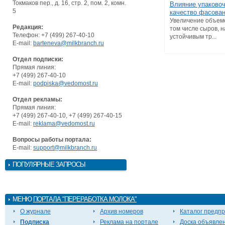
Токмаков пер., д. 16, стр. 2, пом. 2, комн.
Влияние упаковоч
5
качество фасова
Увеличение объемо
Редакция:
том числе сыров, н
Телефон: +7 (499) 267-40-10
устойчивым тр...
E-mail:
barteneva@milkbranch.ru
Отдел подписки:
Прямая линия:
+7 (499) 267-40-10
E-mail:
podpiska@vedomost.ru
Отдел рекламы:
Прямая линия:
+7 (499) 267-40-10, +7 (499) 267-40-15
E-mail:
reklama@vedomost.ru
Вопросы работы портала:
E-mail:
support@milkbranch.ru
ПОПУЛЯРНЫЕ ЗАПРОСЫ
МЕНЮ
ПОРТАЛА "ПЕРЕРАБОТКА МОЛОКА"
О журнале
Архив номеров
Каталог предп
Подписка
Реклама на портале
Доска объявле