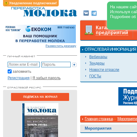
Уведомление подписчикам!
На нашем сайт
Используя сай
О журнале
Подробнее об
Каталог
предприятий
Разместить рекламу
ОТРАСЛЕВАЯ ИНФОРМАЦИЯ
Вебинары
Тендеры
Новости отрасли
запомнить
ГОСТы
Регистрация
|
Я забыл пароль
ПОДПИСКА НА ЖУРНАЛ
Главная страница
Мероприяти
Мероприятия