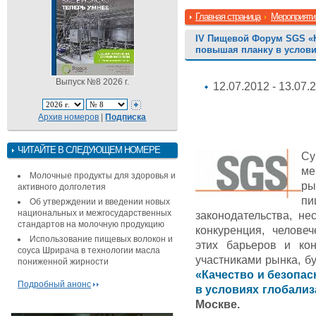
Главная страница
Мероприяти
IV Пищевой Форум SGS «К
повышая планку в услови
Выпуск №8 2026 г.
12.07.2012 - 13.07.
Архив номеров
|
Подписка
ЧИТАЙТЕ В СЛЕДУЮЩЕМ НОМЕРЕ
Су
ме
Молочные продукты для здоровья и
ры
активного долголетия
п
Об утверждении и введении новых
национальных и межгосударственных
законодательства, не
стандартов на молочную продукцию
конкуренция, челове
Использование пищевых волокон и
этих барьеров и ко
соуса Шрирача в технологии масла
участниками рынка, б
пониженной жирности
«Качество и безопа
Подробный анонс
в условиях глобали
Москве.