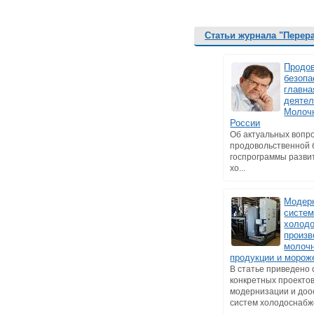
Статьи журнала "Перер
Продо
безопа
главна
деятел
Молоч
России
Об актуальных вопр
продовольственной 
госпрограммы разви
хо...
Модер
систе
холод
произв
молоч
продукции и морож
В статье приведено
конкретных проекто
модернизации и до
систем холодоснабже