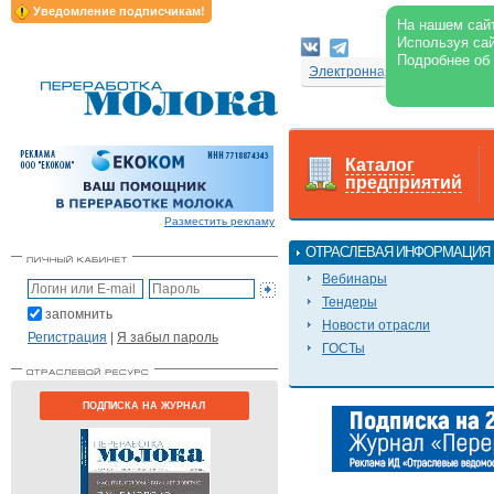
Уведомление подписчикам!
На нашем сайт
Используя сай
Подробнее об
Электронная версия журнал
Каталог
предприятий
Разместить рекламу
ОТРАСЛЕВАЯ ИНФОРМАЦИЯ
Вебинары
Тендеры
запомнить
Новости отрасли
Регистрация
|
Я забыл пароль
ГОСТы
ПОДПИСКА НА ЖУРНАЛ