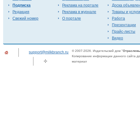
Подписка
Реклама на портале
Доска объявле
Редакция
Реклама в журнале
Товары и услуг
Свежий номер
О портале
Работа
Презентации
Прайс-листы
Видео
© 2007-2026. Издательский дом "
Отраслевы
support@milkbranch.ru
Копирование информации данного сайта доп
материал