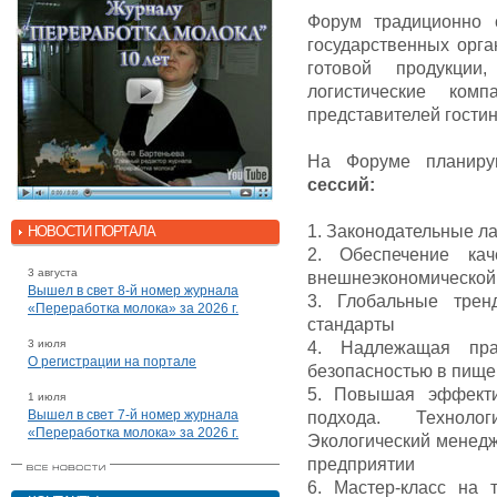
Форум традиционно 
государственных орга
готовой продукции
логистические ком
представителей гостин
На Форуме планир
сессий:
1. Законодательные л
НОВОСТИ ПОРТАЛА
2. Обеспечение кач
3 августа
внешнеэкономической
Вышел в свет 8-й номер журнала
3. Глобальные трен
«Переработка молока» за 2026 г.
стандарты
3 июля
4. Надлежащая пра
О регистрации на портале
безопасностью в пище
5. Повышая эффекти
1 июля
Вышел в свет 7-й номер журнала
подхода. Техноло
«Переработка молока» за 2026 г.
Экологический менедж
предприятии
6. Мастер-класс на