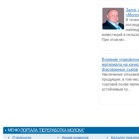
Залог 
«Моло
В тече
послед
наблюд
инвестиций в сельск
При этом мо...
Влияние упаковочн
материала на каче
фасованных сыров
Увеличение объемо
продукции, в том чис
торговой полке явля
устойчивым тр...
МЕНЮ
ПОРТАЛА "ПЕРЕРАБОТКА МОЛОКА"
О журнале
Архив номеров
Каталог предп