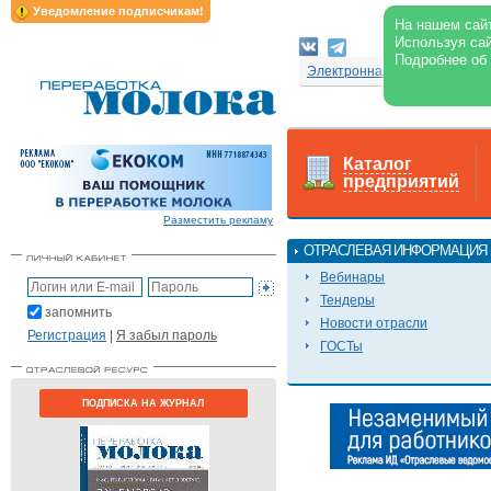
Уведомление подписчикам!
На нашем сайт
Используя сай
Подробнее об
Электронная версия журнал
Каталог
предприятий
Разместить рекламу
ОТРАСЛЕВАЯ ИНФОРМАЦИЯ
Вебинары
Тендеры
запомнить
Новости отрасли
Регистрация
|
Я забыл пароль
ГОСТы
ПОДПИСКА НА ЖУРНАЛ