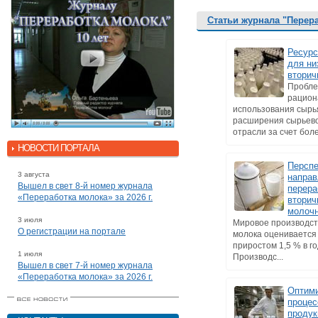
Статьи журнала "Перер
Ресур
для ни
вторич
Пробл
рацион
использования сырь
расширения сырьев
отрасли за счет боле
НОВОСТИ ПОРТАЛА
Персп
3 августа
напра
Вышел в свет 8-й номер журнала
перера
«Переработка молока» за 2026 г.
втори
молоч
3 июля
Мировое производст
О регистрации на портале
молока оценивается 
приростом 1,5 % в го
1 июля
Производс...
Вышел в свет 7-й номер журнала
«Переработка молока» за 2026 г.
Оптим
процес
продук