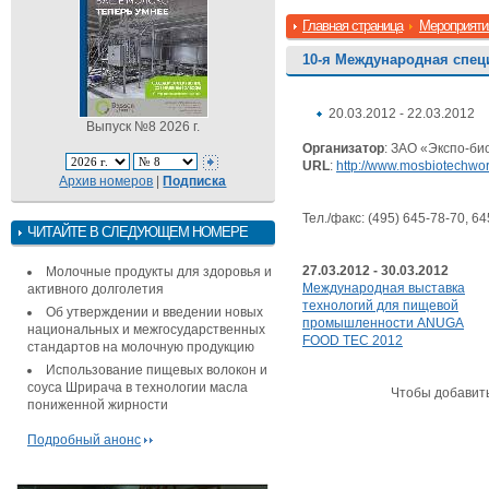
Главная страница
Мероприяти
10-я Международная спец
20.03.2012 - 22.03.2012
Выпуск №8 2026 г.
Организатор
: ЗАО «Экспо-би
URL
:
http://www.mosbiotechwor
Архив номеров
|
Подписка
Тел./факс: (495) 645-78-70, 6
ЧИТАЙТЕ В СЛЕДУЮЩЕМ НОМЕРЕ
27.03.2012 - 30.03.2012
Молочные продукты для здоровья и
Международная выставка
активного долголетия
технологий для пищевой
Об утверждении и введении новых
промышленности ANUGA
национальных и межгосударственных
FOOD TEC 2012
стандартов на молочную продукцию
Использование пищевых волокон и
соуса Шрирача в технологии масла
Чтобы добавит
пониженной жирности
Подробный анонс