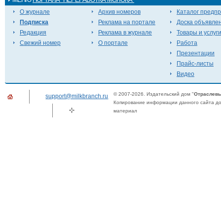
О журнале
Архив номеров
Каталог предп
Подписка
Реклама на портале
Доска объявле
Редакция
Реклама в журнале
Товары и услуг
Свежий номер
О портале
Работа
Презентации
Прайс-листы
Видео
© 2007-2026. Издательский дом "
Отраслевы
support@milkbranch.ru
Копирование информации данного сайта доп
материал