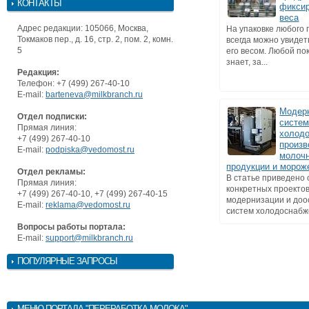
КОНТАКТЫ
фиксир
веса
Адрес редакции: 105066, Москва,
На упаковке любого 
Токмаков пер., д. 16, стр. 2, пом. 2, комн.
всегда можно увидеть
5
его весом. Любой по
знает, за...
Редакция:
Телефон: +7 (499) 267-40-10
E-mail:
barteneva@milkbranch.ru
Модер
Отдел подписки:
систе
Прямая линия:
холод
+7 (499) 267-40-10
произв
E-mail:
podpiska@vedomost.ru
молоч
продукции и морож
Отдел рекламы:
В статье приведено
Прямая линия:
конкретных проекто
+7 (499) 267-40-10, +7 (499) 267-40-15
модернизации и до
E-mail:
reklama@vedomost.ru
систем холодоснабже
Вопросы работы портала:
E-mail:
support@milkbranch.ru
ПОПУЛЯРНЫЕ ЗАПРОСЫ
МЕНЮ
ПОРТАЛА "ПЕРЕРАБОТКА МОЛОКА"