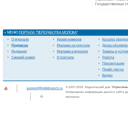
Государственные ст
МЕНЮ
ПОРТАЛА "ПЕРЕРАБОТКА МОЛОКА"
О журнале
Архив номеров
Каталог предп
Подписка
Реклама на портале
Доска объявле
Редакция
Реклама в журнале
Товары и услуг
Свежий номер
О портале
Работа
Презентации
Прайс-листы
Видео
© 2007-2026. Издательский дом "
Отраслевы
support@milkbranch.ru
Копирование информации данного сайта доп
материал