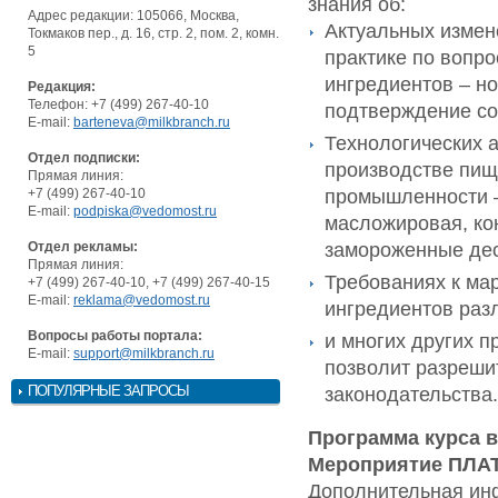
знания об:
Адрес редакции: 105066, Москва,
Актуальных измен
Токмаков пер., д. 16, стр. 2, пом. 2, комн.
5
практике по вопр
ингредиентов – н
Редакция:
Телефон: +7 (499) 267-40-10
подтверждение соо
E-mail:
barteneva@milkbranch.ru
Технологических 
Отдел подписки:
производстве пищ
Прямая линия:
промышленности 
+7 (499) 267-40-10
E-mail:
podpiska@vedomost.ru
масложировая, ко
замороженные дес
Отдел рекламы:
Прямая линия:
Требованиях к ма
+7 (499) 267-40-10, +7 (499) 267-40-15
E-mail:
reklama@vedomost.ru
ингредиентов разл
Вопросы работы портала:
и многих других п
E-mail:
support@milkbranch.ru
позволит разреши
ПОПУЛЯРНЫЕ ЗАПРОСЫ
законодательства.
Программа курса 
Мероприятие ПЛА
Дополнительная инф