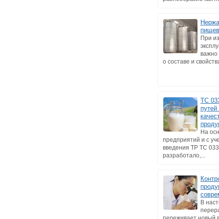
Нержа
пищев
При из
экспл
важно
о составе и свойств
ТС 03
путей
качес
проду
На ос
предприятий и с уч
введения ТР ТС 03
разработало,...
Контр
проду
совре
В нас
перер
переживает новый в