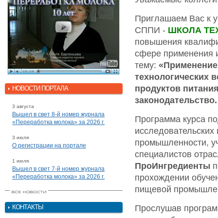
Приглашаем Вас к у
СППИ -
ШКОЛА ТЕ
повышения квалифи
сфере применения и
тему:
«Применение 
технологических в
продуктов питани
НОВОСТИ ПОРТАЛА
законодательство.
3 августа
Вышел в свет 8-й номер журнала
Программа курса по
«Переработка молока» за 2026 г.
исследовательских
3 июля
промышленности, у
О регистрации на портале
специалистов отрас
1 июля
ПроИнгредиенты
п
Вышел в свет 7-й номер журнала
прохождении обуче
«Переработка молока» за 2026 г.
пищевой промышле
Прослушав программ
КОНТАКТЫ