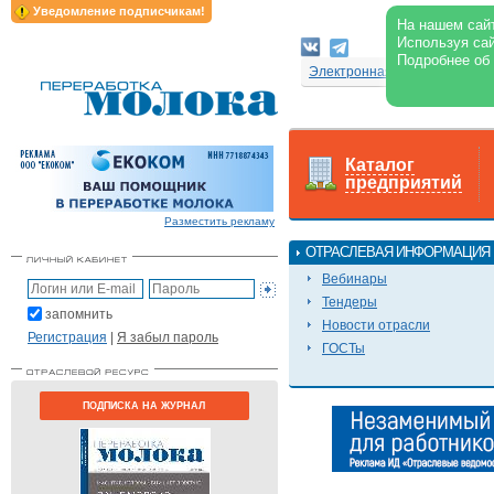
Уведомление подписчикам!
На нашем сайт
Используя сай
Подробнее об
Электронная версия журнал
Каталог
предприятий
Разместить рекламу
ОТРАСЛЕВАЯ ИНФОРМАЦИЯ
Вебинары
Тендеры
запомнить
Новости отрасли
Регистрация
|
Я забыл пароль
ГОСТы
ПОДПИСКА НА ЖУРНАЛ