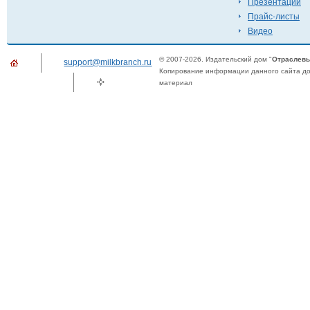
Презентации
Прайс-листы
Видео
© 2007-2026. Издательский дом "
Отраслевы
support@milkbranch.ru
Копирование информации данного сайта доп
материал