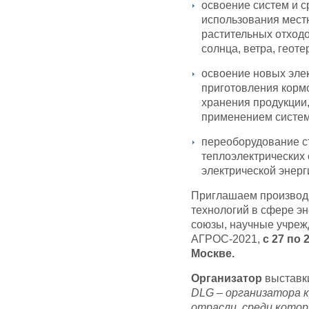
освоение систем и с
использования мест
растительных отходо
солнца, ветра, геот
освоение новых эле
приготовления кормо
хранения продукции
применением систем
переоборудование с
теплоэлектрических 
электрической энерг
Приглашаем производи
технологий в сфере эн
союзы, научные учреж
АГРОС-2021,
с 27 по 
Москве.
Организатор
выставк
DLG
– организатора к
отрасли, среди кото