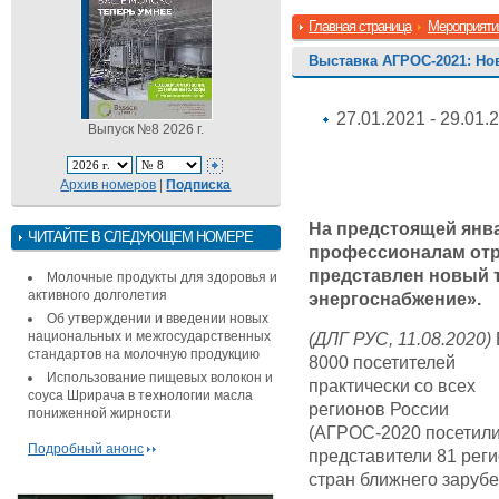
Главная страница
Мероприяти
Выставка АГРОС-2021: Но
27.01.2021 - 29.01.
Выпуск №8 2026 г.
Архив номеров
|
Подписка
На предстоящей янв
ЧИТАЙТЕ В СЛЕДУЮЩЕМ НОМЕРЕ
профессионалам отр
представлен новый 
Молочные продукты для здоровья и
активного долголетия
энергоснабжение».
Об утверждении и введении новых
национальных и межгосударственных
(ДЛГ РУС, 11.08.2020)
стандартов на молочную продукцию
8000 посетителей
Использование пищевых волокон и
практически со всех
соуса Шрирача в технологии масла
регионов России
пониженной жирности
(АГРОС-2020 посетил
Подробный анонс
представители 81 реги
стран ближнего заруб