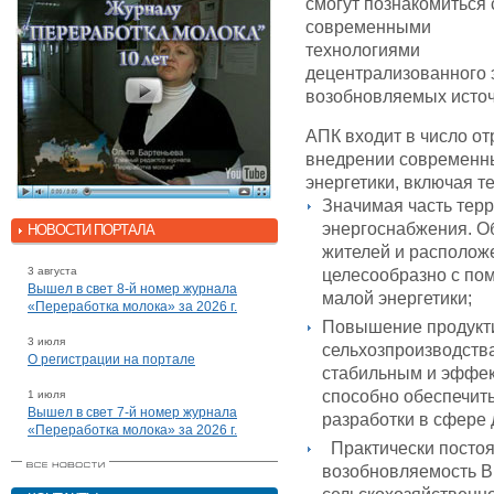
смогут познакомиться 
современными
технологиями
децентрализованного 
возобновляемых источ
АПК входит в число о
внедрении современн
энергетики, включая т
Значимая часть тер
энергоснабжения. Об
НОВОСТИ ПОРТАЛА
жителей и располож
3 августа
целесообразно с по
Вышел в свет 8-й номер журнала
малой энергетики;
«Переработка молока» за 2026 г.
Повышение продукти
3 июля
сельхозпроизводств
О регистрации на портале
стабильным и эффек
способно обеспечит
1 июля
Вышел в свет 7-й номер журнала
разработки в сфере 
«Переработка молока» за 2026 г.
Практически постоян
возобновляемость В