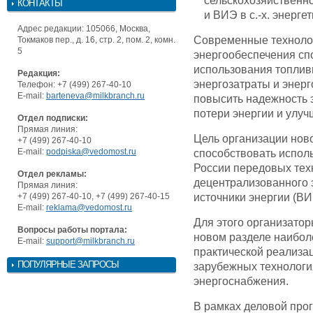
сельскохозяйственн
КОНТАКТЫ
и ВИЭ в с.-х. энерге
Адрес редакции: 105066, Москва,
Современные технолог
Токмаков пер., д. 16, стр. 2, пом. 2, комн.
5
энергообеспечения сп
использования топливн
Редакция:
энергозатраты и энерг
Телефон: +7 (499) 267-40-10
E-mail:
barteneva@milkbranch.ru
повысить надежность 
потери энергии и улуч
Отдел подписки:
Прямая линия:
Цель организации нов
+7 (499) 267-40-10
E-mail:
podpiska@vedomost.ru
способствовать испо
России передовых тех
Отдел рекламы:
децентрализованного 
Прямая линия:
+7 (499) 267-40-10, +7 (499) 267-40-15
источники энергии (ВИ
E-mail:
reklama@vedomost.ru
Для этого организато
Вопросы работы портала:
новом разделе наибол
E-mail:
support@milkbranch.ru
практической реализа
ПОПУЛЯРНЫЕ ЗАПРОСЫ
зарубежных технологи
энергоснабжения.
В рамках деловой про