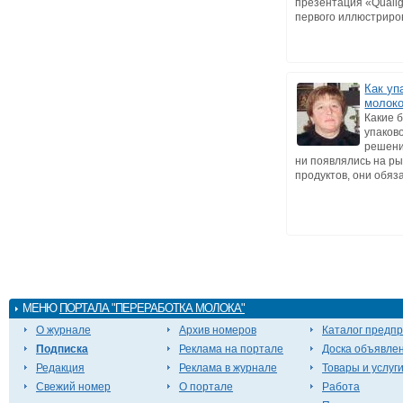
презентация «Qualig
первого иллюстриров
Как уп
молоко
Какие 
упаков
решени
ни появлялись на р
продуктов, они обязат
МЕНЮ
ПОРТАЛА "ПЕРЕРАБОТКА МОЛОКА"
О журнале
Архив номеров
Каталог предп
Подписка
Реклама на портале
Доска объявле
Редакция
Реклама в журнале
Товары и услуг
Свежий номер
О портале
Работа