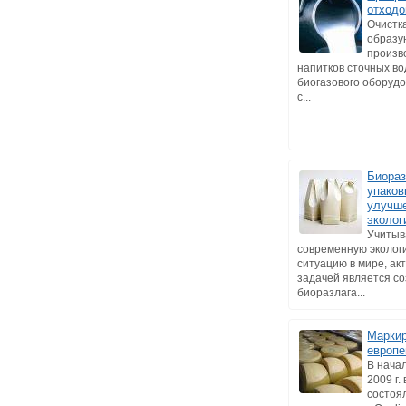
отходо
Очистк
образу
произв
напитков сточных в
биогазового оборуд
с...
Биора
упаков
улучш
эколог
Учитыв
современную эколог
ситуацию в мире, ак
задачей является с
биоразлага...
Маркир
европе
В нача
2009 г.
состоя