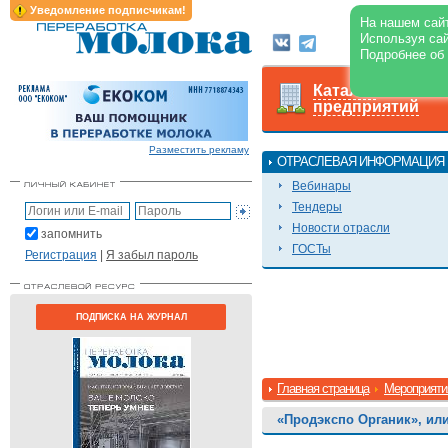
Уведомление подписчикам!
На нашем сайт
Используя сай
Подробнее об
Каталог
предприятий
Разместить рекламу
ОТРАСЛЕВАЯ ИНФОРМАЦИЯ
Вебинары
Тендеры
Новости отрасли
запомнить
ГОСТы
Регистрация
|
Я забыл пароль
ПОДПИСКА НА ЖУРНАЛ
Главная страница
Мероприяти
«Продэкспо Органик», или