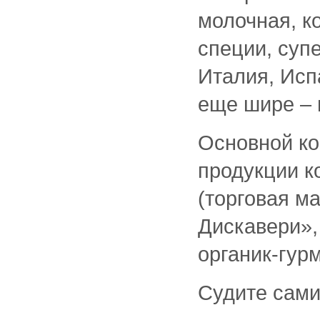
молочная, к
специи, суп
Италия, Исп
еще шире – 
Основной ко
продукции к
(торговая м
Дискавери»,
органик-гур
Судите сам