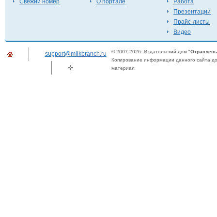
Свежий номер
О портале
Работа
Презентации
Прайс-листы
Видео
© 2007-2026. Издательский дом "
Отраслевы
support@milkbranch.ru
Копирование информации данного сайта доп
материал