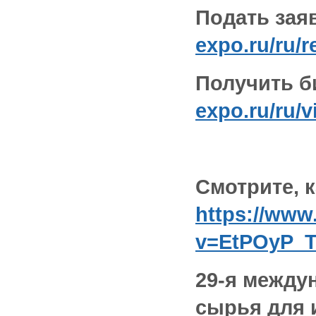
Подать заяв
expo.ru/ru/r
Получить б
expo.ru/ru/vi
Смотрите, 
https://www
v=EtPOyP_T
29-я между
сырья для 