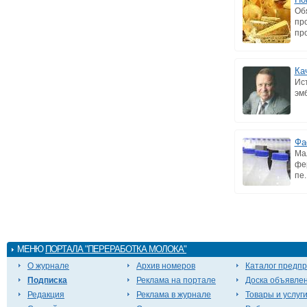
Об
пр
про
Ка
Ис
эмб
Фа
Ма
фе
пе..
МЕНЮ
ПОРТАЛА "ПЕРЕРАБОТКА МОЛОКА"
О журнале
Архив номеров
Каталог предп
Подписка
Реклама на портале
Доска объявле
Редакция
Реклама в журнале
Товары и услуг