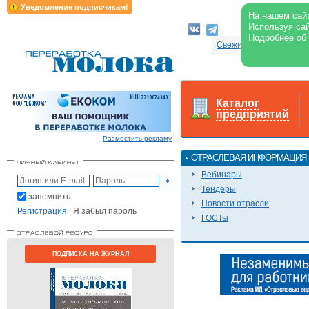
Уведомление подписчикам!
На нашем сайт
Используя сай
Архив
Подробнее об
Свежий номер
Каталог
предприятий
Разместить рекламу
ОТРАСЛЕВАЯ ИНФОРМАЦИЯ
Вебинары
Тендеры
запомнить
Новости отрасли
Регистрация
|
Я забыл пароль
ГОСТы
ПОДПИСКА НА ЖУРНАЛ