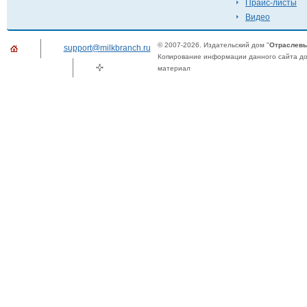
Прайс-листы
Видео
© 2007-2026. Издательский дом "
Отраслевы
support@milkbranch.ru
Копирование информации данного сайта доп
материал