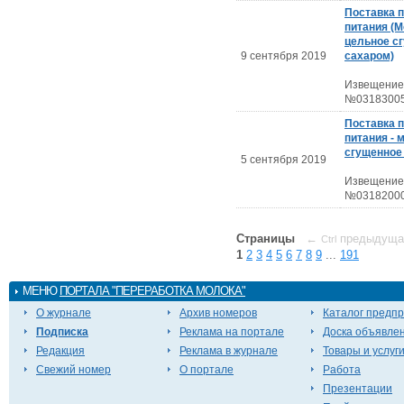
Поставка 
питания (
цельное с
9 сентября 2019
сахаром)
Извещение
№03183005
Поставка 
питания - 
сгущенное
5 сентября 2019
Извещение
№03182000
Страницы
←
предыдуща
Ctrl
1
2
3
4
5
6
7
8
9
...
191
МЕНЮ
ПОРТАЛА "ПЕРЕРАБОТКА МОЛОКА"
О журнале
Архив номеров
Каталог предп
Подписка
Реклама на портале
Доска объявле
Редакция
Реклама в журнале
Товары и услуг
Свежий номер
О портале
Работа
Презентации