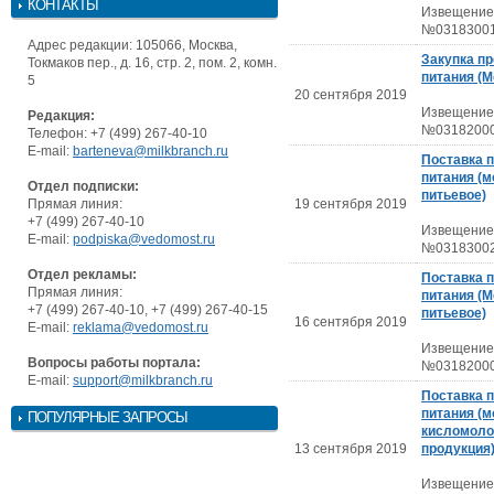
КОНТАКТЫ
Извещение
№03183001
Адрес редакции: 105066, Москва,
Закупка п
Токмаков пер., д. 16, стр. 2, пом. 2, комн.
питания (М
5
20 сентября 2019
Извещение
Редакция:
№03182000
Телефон: +7 (499) 267-40-10
E-mail:
barteneva@milkbranch.ru
Поставка 
питания (м
Отдел подписки:
питьевое)
Прямая линия:
19 сентября 2019
+7 (499) 267-40-10
Извещение
E-mail:
podpiska@vedomost.ru
№03183002
Отдел рекламы:
Поставка 
Прямая линия:
питания (
+7 (499) 267-40-10, +7 (499) 267-40-15
питьевое)
16 сентября 2019
E-mail:
reklama@vedomost.ru
Извещение
Вопросы работы портала:
№03182000
E-mail:
support@milkbranch.ru
Поставка 
питания (м
ПОПУЛЯРНЫЕ ЗАПРОСЫ
кисломоло
13 сентября 2019
продукция
Извещение