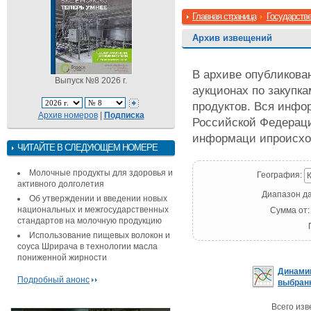
Главная страница
Государстве
Архив извещений
В архиве опубликова
Выпуск №8 2026 г.
аукционах по закупк
продуктов. Вся инфо
Архив номеров
|
Подписка
Российской Федераци
информаци ипроисход
ЧИТАЙТЕ В СЛЕДУЮЩЕМ НОМЕРЕ
Молочные продукты для здоровья и
География:
К
активного долголетия
Диапазон да
Об утверждении и введении новых
национальных и межгосударственных
Сумма от
стандартов на молочную продукцию
Использование пищевых волокон и
соуса Шрирача в технологии масла
пониженной жирности
Динамик
Подробный анонс
выбран
Всего изв