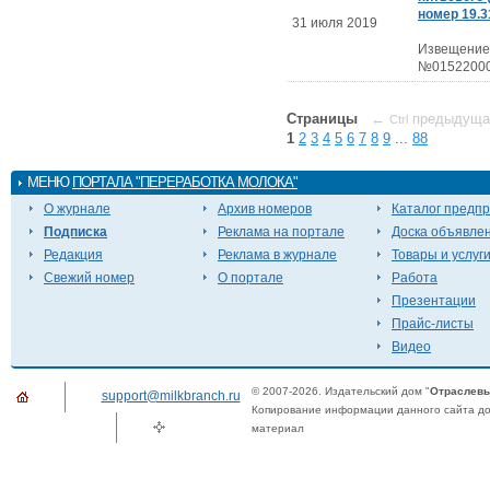
номер 19.3
31 июля 2019
Извещение
№01522000
Страницы
←
предыдуща
Ctrl
1
2
3
4
5
6
7
8
9
...
88
МЕНЮ
ПОРТАЛА "ПЕРЕРАБОТКА МОЛОКА"
О журнале
Архив номеров
Каталог предп
Подписка
Реклама на портале
Доска объявле
Редакция
Реклама в журнале
Товары и услуг
Свежий номер
О портале
Работа
Презентации
Прайс-листы
Видео
© 2007-2026. Издательский дом "
Отраслевы
support@milkbranch.ru
Копирование информации данного сайта доп
материал