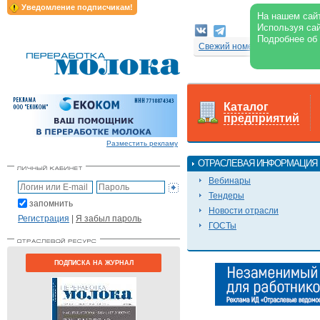
Уведомление подписчикам!
На нашем сайт
Используя сай
Архив номе
Подробнее об
Свежий номер
Каталог
предприятий
Разместить рекламу
ОТРАСЛЕВАЯ ИНФОРМАЦИЯ
Вебинары
Тендеры
запомнить
Новости отрасли
Регистрация
|
Я забыл пароль
ГОСТы
ПОДПИСКА НА ЖУРНАЛ