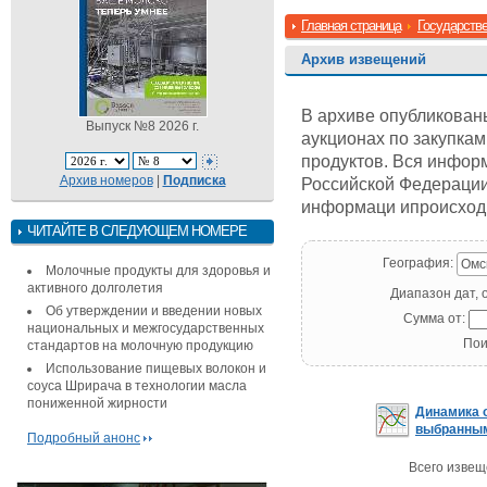
Главная страница
Государстве
Архив извещений
В архиве опубликован
Выпуск №8 2026 г.
аукционах по закупка
продуктов. Вся инфор
Архив номеров
|
Подписка
Российской Федерации
информаци ипроисходит
ЧИТАЙТЕ В СЛЕДУЮЩЕМ НОМЕРЕ
География:
Омс
Молочные продукты для здоровья и
активного долголетия
Диапазон дат, 
Об утверждении и введении новых
Сумма от:
национальных и межгосударственных
Пои
стандартов на молочную продукцию
Использование пищевых волокон и
соуса Шрирача в технологии масла
пониженной жирности
Динамика 
выбранны
Подробный анонс
Всего извещ