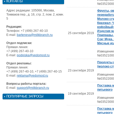
КОНТАКТЫ
№03523000
Адрес редакции: 105066, Москва,
Фрукты, о
Токмаков пер., д. 16, стр. 2, пом. 2, комн.
переработ
5
Молоко сг
Крахмал; Ч
Редакция:
кофейный;
Телефон: +7 (499) 267-40-10
Изделия м
25 сентября 2019
E-mail:
barteneva@milkbranch.ru
Приправы,
Сок; Мука.
Отдел подписки:
Мясные из
Прямая линия:
+7 (499) 267-40-10
Извещение
E-mail:
podpiska@vedomost.ru
№03521000
Продукты 
Отдел рекламы:
(молоко с
Прямая линия:
23 сентября 2019
+7 (499) 267-40-10, +7 (499) 267-40-15
Извещение
E-mail:
reklama@vedomost.ru
№03522000
Вопросы работы портала:
Поставка 
E-mail:
support@milkbranch.ru
питьевого
19 сентября 2019
ПОПУЛЯРНЫЕ ЗАПРОСЫ
Извещение
№03523000
Поставка 
питьевого