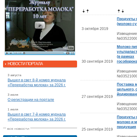
Продукты 
(молоко су
3 октября 2019
Извещение
№03522000
Молоко пи
ультрапас
(в рамках
30 сентября 2019
гособоронз
НОВОСТИ ПОРТАЛА
Извещение
3 августа
№03521000
Вышел в свет 8-й номер журнала
Поставка 
«Переработка молока» за 2026 г.
цельного, 
йодирован
3 июля
27 сентября 2019
О регистрации на портале
Извещение
№03523000
1 июля
Вышел в свет 7-й номер журнала
Продукты 
«Переработка молока» за 2026 г.
молоко и 
продукция
25 сентября 2019
Извещение