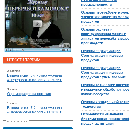
и гигиены в пищевой
промышленности
Основы переработки молок
экспертиза качества моло
продуктов
Основы расчета и
конструирования машин и
аппаратов перерабатываю
производств
Основы сертификации.
Сертификация пищевых
НОВОСТИ ПОРТАЛА
продуктов
Основы сертификации.
3 августа
Сертификация пищевых
Вышел в свет 8-й номер журнала
продуктов : учеб. пособие
«Переработка молока» за 2026 г.
Основы технологии произв
3 июля
и первичной обработки про
О регистрации на портале
животноводства
Основы холодильной техни
1 июля
технологии
Вышел в свет 7-й номер журнала
«Переработка молока» за 2026 г.
Особенности изменения
биохимических показателе
продуктах питания