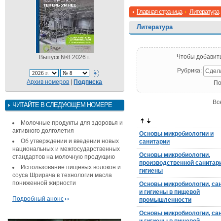
Главная страница
Литература
Литература
Чтобы добавит
Выпуск №8 2026 г.
Рубрика:
Сдел
Архив номеров
|
Подписка
По
Вс
ЧИТАЙТЕ В СЛЕДУЮЩЕМ НОМЕРЕ
Молочные продукты для здоровья и
активного долголетия
Основы микробиологии и
Об утверждении и введении новых
санитарии
национальных и межгосударственных
Основы микробиологии,
стандартов на молочную продукцию
производственной санитар
Использование пищевых волокон и
гигиены
соуса Шрирача в технологии масла
пониженной жирности
Основы микробиологии, са
и гигиены в пищевой
Подробный анонс
промышленности
Основы микробиологии, са