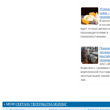
Успеш
сыра 
произв
В моло
в посл
идет острая дискусс
производителями и
переработчиками ...
Приори
органи
рентаб
произв
ЗАО «
Комплект» занимает
комплексной поставк
эксплуатацию линий
зав...
МЕНЮ
ПОРТАЛА "ПЕРЕРАБОТКА МОЛОКА"