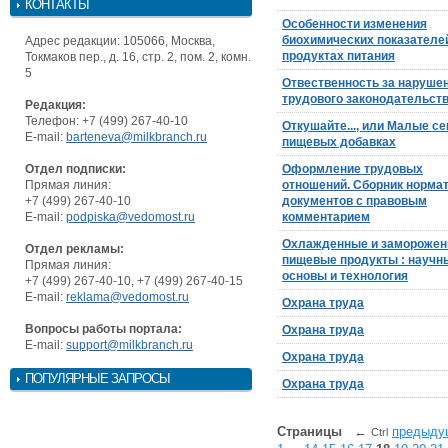
КОНТАКТЫ
Особенности изменения
биохимических показателе
Адрес редакции: 105066, Москва,
продуктах питания
Токмаков пер., д. 16, стр. 2, пом. 2, комн.
5
Отвественность за наруше
трудового законодательст
Редакция:
Телефон: +7 (499) 267-40-10
Откушайте..., или Малые се
E-mail:
barteneva@milkbranch.ru
пищевых добавках
Отдел подписки:
Оформление трудовых
Прямая линия:
отношений. Сборник норма
+7 (499) 267-40-10
документов с правовым
E-mail:
podpiska@vedomost.ru
комментарием
Охлажденные и замороже
Отдел рекламы:
пищевые продукты : научн
Прямая линия:
основы и технология
+7 (499) 267-40-10, +7 (499) 267-40-15
E-mail:
reklama@vedomost.ru
Охрана труда
Вопросы работы портала:
Охрана труда
E-mail:
support@milkbranch.ru
Охрана труда
ПОПУЛЯРНЫЕ ЗАПРОСЫ
Охрана труда
Страницы
←
предыду
Ctrl