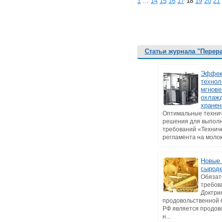
1
...
14
15
16
17
18
19
20
21
Статьи журнала "Перер
Эффек
технол
мгнове
охлажд
хранен
Оптимальные техни
решения для выпол
требований «Технич
регламента на молоко
Новые 
сырод
Обяза
требов
Доктри
продовольственной 
РФ является продов
н...