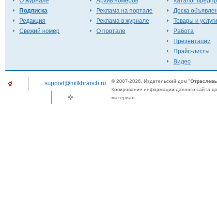
О журнале
Архив номеров
Каталог предп
Подписка
Реклама на портале
Доска объявле
Редакция
Реклама в журнале
Товары и услуг
Свежий номер
О портале
Работа
Презентации
Прайс-листы
Видео
© 2007-2026. Издательский дом "
Отраслевы
support@milkbranch.ru
Копирование информации данного сайта доп
материал