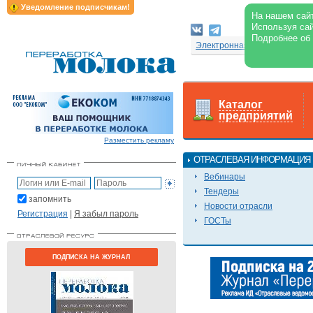
Уведомление подписчикам!
На нашем сайт
Используя сай
Подробнее об
Электронная версия журнал
Каталог
предприятий
Разместить рекламу
ОТРАСЛЕВАЯ ИНФОРМАЦИЯ
Вебинары
Тендеры
запомнить
Новости отрасли
Регистрация
|
Я забыл пароль
ГОСТы
ПОДПИСКА НА ЖУРНАЛ