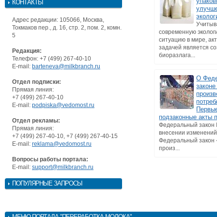
упаков
КОНТАКТЫ
улучш
эколог
Адрес редакции: 105066, Москва,
Учитыв
Токмаков пер., д. 16, стр. 2, пом. 2, комн.
современную эколог
5
ситуацию в мире, ак
задачей является с
Редакция:
биоразлага...
Телефон: +7 (499) 267-40-10
E-mail:
barteneva@milkbranch.ru
О Фед
Отдел подписки:
законе
Прямая линия:
произв
+7 (499) 267-40-10
потреб
E-mail:
podpiska@vedomost.ru
Первы
подзаконные акты 
Отдел рекламы:
Федеральный закон
Прямая линия:
внесении изменений
+7 (499) 267-40-10, +7 (499) 267-40-15
Федеральный закон
E-mail:
reklama@vedomost.ru
произ...
Вопросы работы портала:
E-mail:
support@milkbranch.ru
ПОПУЛЯРНЫЕ ЗАПРОСЫ
МЕНЮ
ПОРТАЛА "ПЕРЕРАБОТКА МОЛОКА"