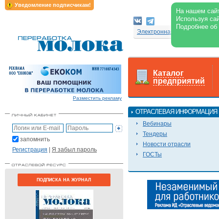
Уведомление подписчикам!
На нашем сайт
Используя сай
Подробнее об
Электронная версия журнал
Каталог
предприятий
Разместить рекламу
ОТРАСЛЕВАЯ ИНФОРМАЦИЯ
Вебинары
Тендеры
запомнить
Новости отрасли
Регистрация
|
Я забыл пароль
ГОСТы
ПОДПИСКА НА ЖУРНАЛ