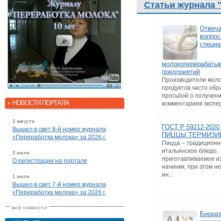
Статьи журнала 
Отвеч
вопро
специа
молокоперерабаты
предприятий
Производители мол
продуктов часто об
просьбой о получен
НОВОСТИ ПОРТАЛА
комментариев эксперт
3 августа
ГОСТ Р 59212-202
Вышел в свет 8-й номер журнала
ПИЦЦЫ ТЕРМИЗИ
«Переработка молока» за 2026 г.
Пицца – традицион
итальянское блюдо,
3 июля
приготавливаемое из
О регистрации на портале
начинки, при этом 
ин...
1 июля
Вышел в свет 7-й номер журнала
«Переработка молока» за 2026 г.
Биора