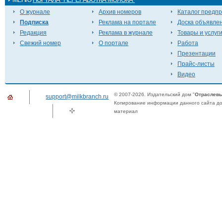
О журнале
Архив номеров
Каталог предп
Подписка
Реклама на портале
Доска объявле
Редакция
Реклама в журнале
Товары и услуг
Свежий номер
О портале
Работа
Презентации
Прайс-листы
Видео
© 2007-2026. Издательский дом "
Отраслевы
support@milkbranch.ru
Копирование информации данного сайта доп
материал