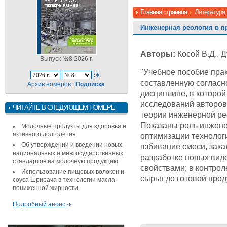
Главная страница
Литература
Инженерная реология в п
Авторы:
Косой В.Д., Д
Выпуск №8 2026 г.
"Учебное пособие пра
составленную согласн
Архив номеров
|
Подписка
дисциплине, в которо
исследований авторов
ЧИТАЙТЕ В СЛЕДУЮЩЕМ НОМЕРЕ
теории инженерной ре
Показаны роль инжене
Молочные продукты для здоровья и
активного долголетия
оптимизации технолог
Об утверждении и введении новых
взбивание смеси, зака
национальных и межгосударственных
разработке новых вид
стандартов на молочную продукцию
свойствами; в контрол
Использование пищевых волокон и
сырья до готовой прод
соуса Шрирача в технологии масла
пониженной жирности
Подробный анонс