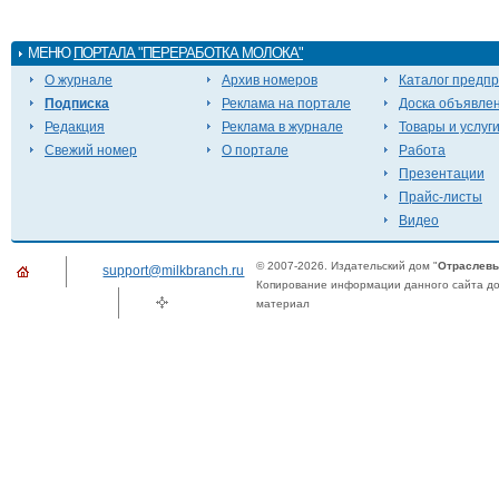
МЕНЮ
ПОРТАЛА "ПЕРЕРАБОТКА МОЛОКА"
О журнале
Архив номеров
Каталог предп
Подписка
Реклама на портале
Доска объявле
Редакция
Реклама в журнале
Товары и услуг
Свежий номер
О портале
Работа
Презентации
Прайс-листы
Видео
© 2007-2026. Издательский дом "
Отраслевы
support@milkbranch.ru
Копирование информации данного сайта доп
материал