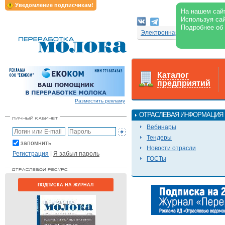
Уведомление подписчикам!
На нашем сайт
Используя сай
Подробнее об
Электронная версия журнал
Каталог
предприятий
Разместить рекламу
ОТРАСЛЕВАЯ ИНФОРМАЦИЯ
Вебинары
Тендеры
запомнить
Новости отрасли
Регистрация
|
Я забыл пароль
ГОСТы
ПОДПИСКА НА ЖУРНАЛ