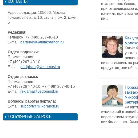
КОНТАКТЫ
итальянское блюдо,
приготавливаемое из
Адрес редакции: 105066, Москва,
начинки, при этом 
Токмаков пер., д. 16, стр. 2, пом. 2, комн.
ин...
5
Редакция:
Телефон: +7 (499) 267-40-10
Как уп
E-mail:
barteneva@milkbranch.ru
молоко
Какие 
Отдел подписки:
упаков
Прямая линия:
решени
+7 (499) 267-40-10
ни появлялись на р
E-mail:
podpiska@vedomost.ru
продуктов, они обязат
Отдел рекламы:
Прямая линия:
+7 (499) 267-40-10, +7 (499) 267-40-15
Пораж
E-mail:
reklama@vedomost.ru
заквас
микро
Вопросы работы портала:
бакте
E-mail:
support@milkbranch.ru
Развит
отношений в нашей 
ПОПУЛЯРНЫЕ ЗАПРОСЫ
перспективы вступл
все более настойчиво