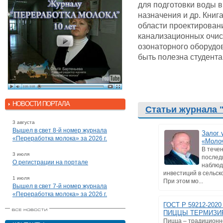
для подготовки воды 
назначения и др. Книг
области проектирован
канализационных очис
озонаторного оборудо
быть полезна студента
НОВОСТИ ПОРТАЛА
Статьи журнала 
3 августа
Вышел в свет 8-й номер журнала
Залог 
«Переработка молока» за 2026 г.
«Моло
В тече
3 июля
послед
О регистрации на портале
наблюд
инвестиций в сельск
1 июля
При этом мо...
Вышел в свет 7-й номер журнала
«Переработка молока» за 2026 г.
ГОСТ Р 59212-202
ПИЦЦЫ ТЕРМИЗИ
Пицца – традицион