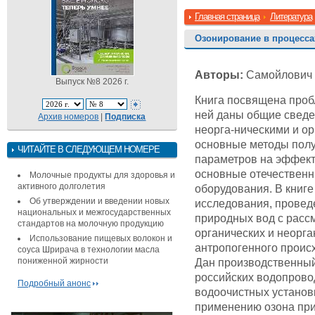
Главная страница
Литература
Озонирование в процесса
Авторы:
Самойлович В.
Выпуск №8 2026 г.
Книга посвящена проб
ней даны общие сведе
Архив номеров
|
Подписка
неорга-ническими и о
основные методы полу
ЧИТАЙТЕ В СЛЕДУЮЩЕМ НОМЕРЕ
параметров на эффект
основные отечественн
Молочные продукты для здоровья и
активного долголетия
оборудования. В книг
Об утверждении и введении новых
исследования, провед
национальных и межгосударственных
природных вод с расс
стандартов на молочную продукцию
органических и неорга
Использование пищевых волокон и
антропогенного проис
соуса Шрирача в технологии масла
пониженной жирности
Дан производственный
российских водопрово
Подробный анонс
водоочистных установ
применению озона при