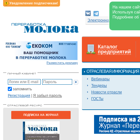
Уведомление подписчикам!
На нашем сайт
Используя сай
Подробнее об
Электронная версия журнал
Каталог
предприятий
Разместить рекламу
ОТРАСЛЕВАЯ ИНФОРМАЦИЯ
Вебинары
Тендеры
запомнить
Новости отрасли
Регистрация
|
Я забыл пароль
ГОСТы
ПОДПИСКА НА ЖУРНАЛ