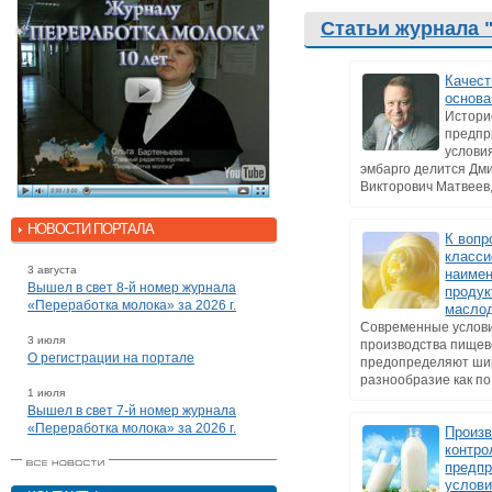
Статьи журнала 
Качест
основа
Истори
предпр
услови
эмбарго делится Дм
Викторович Матвеев, 
НОВОСТИ ПОРТАЛА
К вопр
класси
3 августа
наиме
Вышел в свет 8-й номер журнала
продук
«Переработка молока» за 2026 г.
масло
Современные услов
3 июля
производства пищев
О регистрации на портале
предопределяют ши
разнообразие как по 
1 июля
Вышел в свет 7-й номер журнала
«Переработка молока» за 2026 г.
Произ
контро
предпр
услов