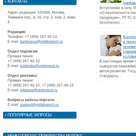
КОНТАКТЫ
требов
Вступление в силу Т
Адрес редакции: 105066, Москва,
«О безопасности п
Токмаков пер., д. 16, стр. 2, пом. 2, комн.
продукции», ТР ТС 0
5
безопаснос...
Редакция:
Телефон: +7 (499) 267-40-10
Контро
E-mail:
barteneva@milkbranch.ru
и прод
основе
Отдел подписки:
совре
Прямая линия:
услов
+7 (499) 267-40-10
В настоящее время 
E-mail:
podpiska@vedomost.ru
сыворотки пережива
виток развития. Гос
Отдел рекламы:
стандарты...
Прямая линия:
+7 (499) 267-40-10, +7 (499) 267-40-15
E-mail:
reklama@vedomost.ru
Вопросы работы портала:
E-mail:
support@milkbranch.ru
ПОПУЛЯРНЫЕ ЗАПРОСЫ
МЕНЮ
ПОРТАЛА "ПЕРЕРАБОТКА МОЛОКА"