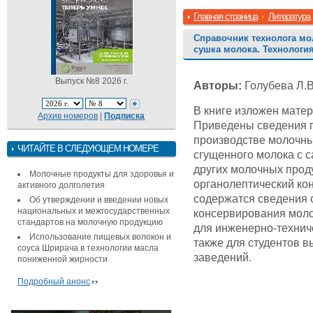
Главная страница
Литература
Справочник технолога мол
сушка молока. Технологи
Выпуск №8 2026 г.
Авторы:
Голубева Л.В
В книге изложен мате
Архив номеров
|
Подписка
Приведены сведения 
производстве молочны
ЧИТАЙТЕ В СЛЕДУЮЩЕМ НОМЕРЕ
сгущенного молока с с
других молочных проду
Молочные продукты для здоровья и
органолептический ко
активного долголетия
содержатся сведения 
Об утверждении и введении новых
национальных и межгосударственных
консервирования моло
стандартов на молочную продукцию
для инженерно-технич
Использование пищевых волокон и
также для студентов 
соуса Шрирача в технологии масла
заведений.
пониженной жирности
Подробный анонс