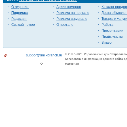
О журнале
Архив номеров
Каталог предп
Подписка
Реклама на портале
Доска объявле
Редакция
Реклама в журнале
Товары и услуг
Свежий номер
О портале
Работа
Презентации
Прайс-листы
Видео
© 2007-2026. Издательский дом "
Отраслевы
support@milkbranch.ru
Копирование информации данного сайта доп
материал