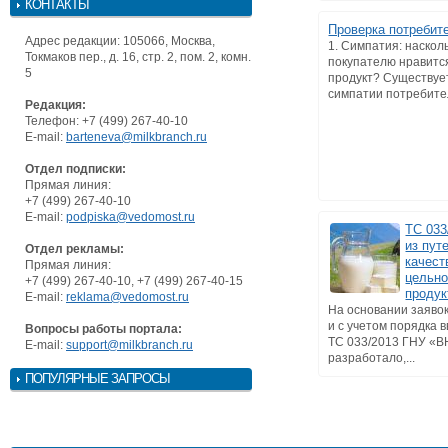
КОНТАКТЫ
Проверка потребит
Адрес редакции: 105066, Москва,
1. Симпатия: наскол
Токмаков пер., д. 16, стр. 2, пом. 2, комн.
покупателю нравитс
5
продукт? Существуе
симпатии потребител
Редакция:
Телефон: +7 (499) 267-40-10
E-mail:
barteneva@milkbranch.ru
Отдел подписки:
Прямая линия:
+7 (499) 267-40-10
E-mail:
podpiska@vedomost.ru
ТС 033
из пут
Отдел рекламы:
качест
Прямая линия:
цельн
+7 (499) 267-40-10, +7 (499) 267-40-15
продук
E-mail:
reklama@vedomost.ru
На основании заяво
и с учетом порядка 
Вопросы работы портала:
ТС 033/2013 ГНУ «
E-mail:
support@milkbranch.ru
разработало,...
ПОПУЛЯРНЫЕ ЗАПРОСЫ