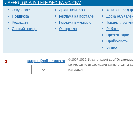
МЕНЮ
ПОРТАЛА "ПЕРЕРАБОТКА МОЛОКА"
О журнале
Архив номеров
Каталог предп
Подписка
Реклама на портале
Доска объявле
Редакция
Реклама в журнале
Товары и услуг
Свежий номер
О портале
Работа
Презентации
Прайс-листы
Видео
© 2007-2026. Издательский дом "
Отраслевы
support@milkbranch.ru
Копирование информации данного сайта доп
материал