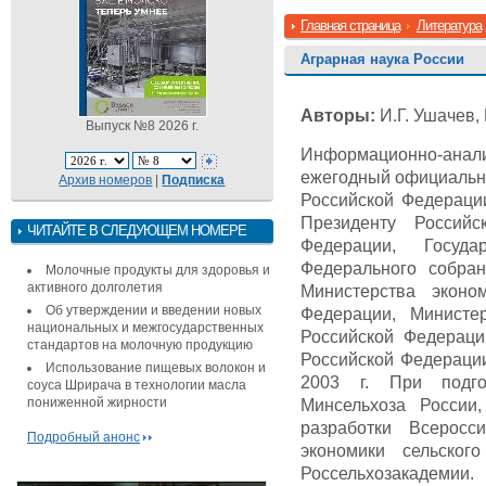
Главная страница
Литература
Аграрная наука России
Авторы:
И.Г. Ушачев, 
Выпуск №8 2026 г.
Информационно-анали
ежегодный официальны
Архив номеров
|
Подписка
Российской Федерации
Президенту Российс
ЧИТАЙТЕ В СЛЕДУЮЩЕМ НОМЕРЕ
Федерации, Госуд
Федерального собра
Молочные продукты для здоровья и
активного долголетия
Министерства эконо
Об утверждении и введении новых
Федерации, Министе
национальных и межгосударственных
Российской Федерации
стандартов на молочную продукцию
Российской Федерации
Использование пищевых волокон и
2003 г. При подго
соуса Шрирача в технологии масла
пониженной жирности
Минсельхоза России
разработки Всеросси
Подробный анонс
экономики сельског
Россельхозакадемии.