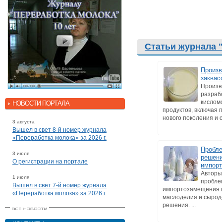
Статьи журнала 
Произв
заквас
Произв
разраб
кислом
НОВОСТИ ПОРТАЛА
продуктов, включая 
нового поколения и с
3 августа
Вышел в свет 8-й номер журнала
«Переработка молока» за 2026 г.
Пробле
3 июля
решени
О регистрации на портале
импор
Авторы
1 июля
пробл
Вышел в свет 7-й номер журнала
импортозамещения 
«Переработка молока» за 2026 г.
маслоделия и сырод
решения. ...