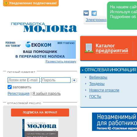
Уведомление подписчикам!
На нашем сайт
Используя сай
Подробнее об
Электронная версия журнал
Каталог
предприятий
Разместить рекламу
ОТРАСЛЕВАЯ ИНФОРМАЦИЯ
Вебинары
Тендеры
запомнить
Новости отрасли
Регистрация
|
Я забыл пароль
ГОСТы
ПОДПИСКА НА ЖУРНАЛ