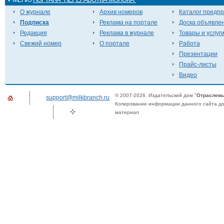
О журнале
Архив номеров
Каталог предп
Подписка
Реклама на портале
Доска объявле
Редакция
Реклама в журнале
Товары и услуг
Свежий номер
О портале
Работа
Презентации
Прайс-листы
Видео
© 2007-2026. Издательский дом "
Отраслевы
support@milkbranch.ru
Копирование информации данного сайта доп
материал