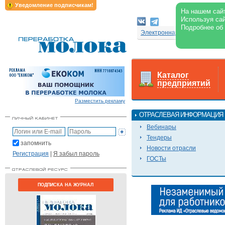
Уведомление подписчикам!
На нашем сайт
Используя сай
Подробнее об
Электронная версия журнал
Каталог
предприятий
Разместить рекламу
ОТРАСЛЕВАЯ ИНФОРМАЦИЯ
Вебинары
Тендеры
запомнить
Новости отрасли
Регистрация
|
Я забыл пароль
ГОСТы
ПОДПИСКА НА ЖУРНАЛ