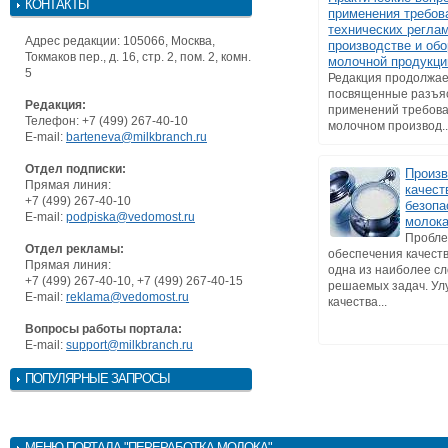
КОНТАКТЫ
применения требов
технических регла
Адрес редакции: 105066, Москва,
производстве и обо
Токмаков пер., д. 16, стр. 2, пом. 2, комн.
молочной продукци
5
Редакция продолжае
посвященные разъя
Редакция:
применений требова
Телефон: +7 (499) 267-40-10
молочном производ..
E-mail:
barteneva@milkbranch.ru
Отдел подписки:
Произв
Прямая линия:
качест
+7 (499) 267-40-10
безопа
E-mail:
podpiska@vedomost.ru
молока
Пробл
Отдел рекламы:
обеспечения качеств
Прямая линия:
одна из наиболее с
+7 (499) 267-40-10, +7 (499) 267-40-15
решаемых задач. У
E-mail:
reklama@vedomost.ru
качества...
Вопросы работы портала:
E-mail:
support@milkbranch.ru
ПОПУЛЯРНЫЕ ЗАПРОСЫ
МЕНЮ
ПОРТАЛА "ПЕРЕРАБОТКА МОЛОКА"