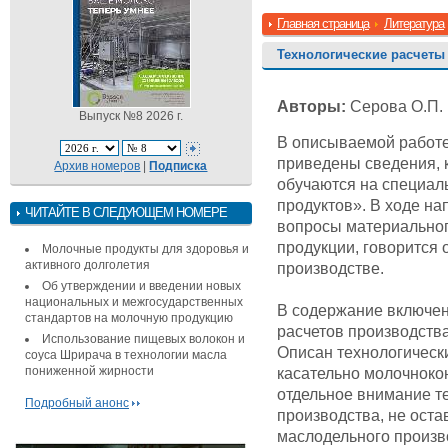
Главная страница
Литература
Технологические расчеты
Авторы:
Серова О.П.
Выпуск №8 2026 г.
В описываемой работе
приведены сведения, 
Архив номеров
|
Подписка
обучаются на специал
продуктов». В ходе н
ЧИТАЙТЕ В СЛЕДУЮЩЕМ НОМЕРЕ
вопросы материальног
продукции, говорится 
Молочные продукты для здоровья и
активного долголетия
производстве.
Об утверждении и введении новых
национальных и межгосударственных
В содержание включе
стандартов на молочную продукцию
расчетов производства
Использование пищевых волокон и
Описан технологически
соуса Шрирача в технологии масла
пониженной жирности
касательно молочноко
отдельное внимание т
Подробный анонс
производства, не оста
маслодельного произв