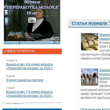
Статьи журнала 
Маркир
европе
В нача
2009 г.
состоя
НОВОСТИ ПОРТАЛА
презентация «Qualig
первого иллюстриров
3 августа
Вышел в свет 8-й номер журнала
«Переработка молока» за 2026 г.
Биобез
молоч
3 июля
продук
О регистрации на портале
Резко
увелич
1 июля
негативный прессин
Вышел в свет 7-й номер журнала
среды приводит к с
«Переработка молока» за 2026 г.
активности адаптаци
Практические вопр