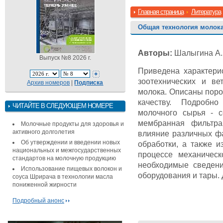
Главная страница
Литература
Общая технология молок
Авторы:
Шалыгина А.М
Выпуск №8 2026 г.
Приведена характери
зоотехнических и ве
Архив номеров
|
Подписка
молока. Описаны поро
качеству. Подробн
ЧИТАЙТЕ В СЛЕДУЮЩЕМ НОМЕРЕ
молочного сырья - с
мембранная фильтрац
Молочные продукты для здоровья и
активного долголетия
влияние различных фа
Об утверждении и введении новых
обработки, а также 
национальных и межгосударственных
процессе механическ
стандартов на молочную продукцию
необходимые сведени
Использование пищевых волокон и
оборудования и тары.
соуса Шрирача в технологии масла
пониженной жирности
Подробный анонс