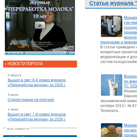
Статьи журнала 
Модер
систе
холод
произв
молоч
продукции и морож
В статье приведено
конкретных проекто
модернизации и до
систем холодоснабже
НОВОСТИ ПОРТАЛА
3 августа
Вопрос
Вышел в свет 8-й номер журнала
по вне
«Переработка молока» за 2026 г.
ТС 033
Решени
3 июля
Еврази
О регистрации на портале
экономической комис
октября 2013 г. № 6
1 июля
Техническ...
Вышел в свет 7-й номер журнала
«Переработка молока» за 2026 г.
Мороже
десерт
полно