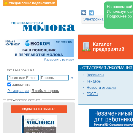
Уведомление подписчикам!
На нашем сайт
Используя сай
Подробнее об
Электронная версия журнал
Каталог
предприятий
Разместить рекламу
ОТРАСЛЕВАЯ ИНФОРМАЦИЯ
Вебинары
Тендеры
запомнить
Новости отрасли
Регистрация
|
Я забыл пароль
ГОСТы
ПОДПИСКА НА ЖУРНАЛ