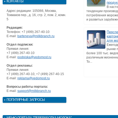
КОНТАКТЫ
продук
В наст
Адрес редакции: 105066, Москва,
тенденции производ
Токмаков пер., д. 16, стр. 2, пом. 2, комн.
потребления мороже
5
и развитых зарубежны
Редакция:
Телефон: +7 (499) 267-40-10
Персп
E-mail:
barteneva@milkbranch.ru
картон
для м
Отдел подписки:
Ежегод
Прямая линия:
рынке 
+7 (499) 267-40-10
более 100 тыс. видо
E-mail:
podpiska@vedomost.ru
различным жизненн
То...
Отдел рекламы:
Прямая линия:
+7 (499) 267-40-10, +7 (499) 267-40-15
E-mail:
reklama@vedomost.ru
Вопросы работы портала:
E-mail:
support@milkbranch.ru
ПОПУЛЯРНЫЕ ЗАПРОСЫ
МЕНЮ
ПОРТАЛА "ПЕРЕРАБОТКА МОЛОКА"