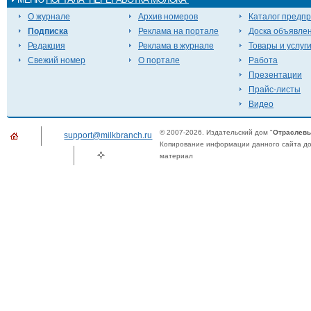
О журнале
Архив номеров
Каталог предп
Подписка
Реклама на портале
Доска объявле
Редакция
Реклама в журнале
Товары и услуг
Свежий номер
О портале
Работа
Презентации
Прайс-листы
Видео
© 2007-2026. Издательский дом "
Отраслевы
support@milkbranch.ru
Копирование информации данного сайта доп
материал