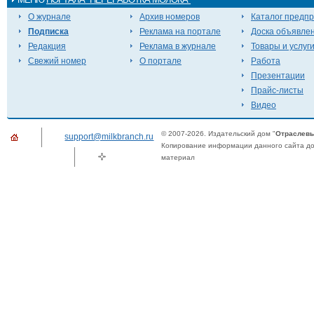
О журнале
Архив номеров
Каталог предп
Подписка
Реклама на портале
Доска объявле
Редакция
Реклама в журнале
Товары и услуг
Свежий номер
О портале
Работа
Презентации
Прайс-листы
Видео
© 2007-2026. Издательский дом "
Отраслевы
support@milkbranch.ru
Копирование информации данного сайта доп
материал