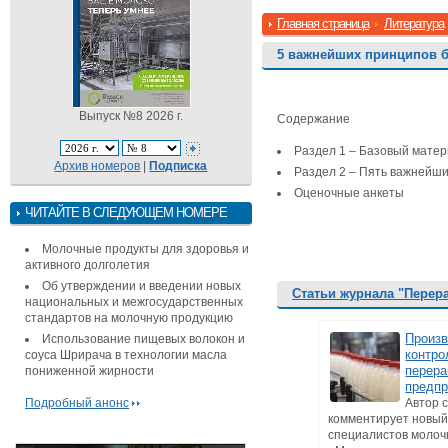
Главная страница
Литература
5 важнейших принципов б
Выпуск №8 2026 г.
Содержание
Раздел 1 – Базовый мате
Архив номеров
|
Подписка
Раздел 2 – Пять важнейши
Оценочные анкеты
ЧИТАЙТЕ В СЛЕДУЮЩЕМ НОМЕРЕ
Молочные продукты для здоровья и
активного долголетия
Об утверждении и введении новых
Статьи журнала "Перер
национальных и межгосударственных
стандартов на молочную продукцию
Произ
Использование пищевых волокон и
контро
соуса Шрирача в технологии масла
перер
пониженной жирности
предпр
Подробный анонс
Автор 
комментирует новый
специалистов молоч