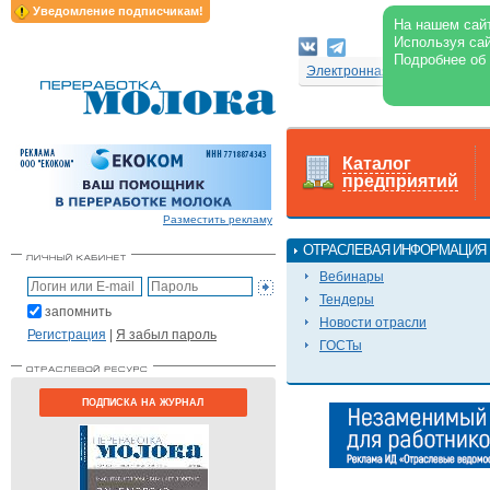
Уведомление подписчикам!
На нашем сайт
Используя сай
Подробнее об
Электронная версия журнал
Каталог
предприятий
Разместить рекламу
ОТРАСЛЕВАЯ ИНФОРМАЦИЯ
Вебинары
Тендеры
запомнить
Новости отрасли
Регистрация
|
Я забыл пароль
ГОСТы
ПОДПИСКА НА ЖУРНАЛ