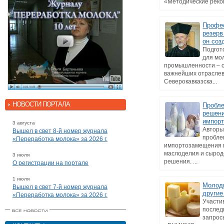
«Методические реком
Профе
резерв
он соз
Подгот
для мо
промышленности – о
важнейших отраслев
Северокавказска...
НОВОСТИ ПОРТАЛА
Пробле
решени
импор
3 августа
Авторы
Вышел в свет 8-й номер журнала
пробл
«Переработка молока» за 2026 г.
импортозамещения 
маслоделия и сырод
3 июля
решения. ...
О регистрации на портале
1 июля
Молоды
Вышел в свет 7-й номер журнала
други
«Переработка молока» за 2026 г.
Участи
послед
запрос