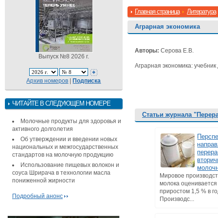
Главная страница
Литература
Аграрная экономика
Авторы:
Серова Е.В.
Выпуск №8 2026 г.
Аграрная экономика: учебник 
Архив номеров
|
Подписка
ЧИТАЙТЕ В СЛЕДУЮЩЕМ НОМЕРЕ
Статьи журнала "Перер
Молочные продукты для здоровья и
активного долголетия
Персп
Об утверждении и введении новых
напра
национальных и межгосударственных
перера
стандартов на молочную продукцию
втори
Использование пищевых волокон и
молоч
соуса Шрирача в технологии масла
Мировое производст
пониженной жирности
молока оценивается 
приростом 1,5 % в го
Подробный анонс
Производс...