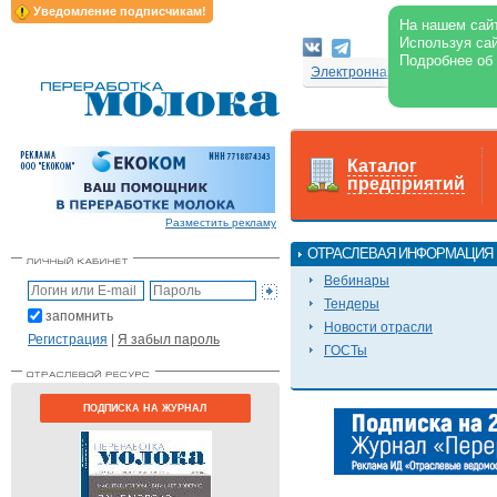
Уведомление подписчикам!
На нашем сайт
Используя сай
Подробнее об
Электронная версия журнал
Каталог
предприятий
Разместить рекламу
ОТРАСЛЕВАЯ ИНФОРМАЦИЯ
Вебинары
Тендеры
запомнить
Новости отрасли
Регистрация
|
Я забыл пароль
ГОСТы
ПОДПИСКА НА ЖУРНАЛ