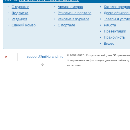
О журнале
Архив номеров
Каталог предп
Подписка
Реклама на портале
Доска объявле
Редакция
Реклама в журнале
Товары и услуг
Свежий номер
О портале
Работа
Презентации
Прайс-листы
Видео
© 2007-2026. Издательский дом "
Отраслевы
support@milkbranch.ru
Копирование информации данного сайта доп
материал