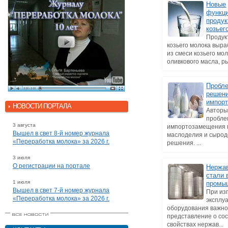
Новые
функц
продук
козьег
Продук
козьего молока выр
из смеси козьего мол
оливкового масла, ры
Пробле
решени
импор
НОВОСТИ ПОРТАЛА
Авторы
пробл
3 августа
импортозамещения 
Вышел в свет 8-й номер журнала
маслоделия и сырод
«Переработка молока» за 2026 г.
решения. ...
3 июля
О регистрации на портале
Нержа
стали 
1 июля
промы
Вышел в свет 7-й номер журнала
При из
«Переработка молока» за 2026 г.
эксплу
оборудования важно
представление о сос
свойствах нержав...