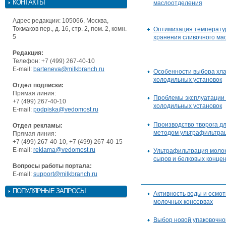
КОНТАКТЫ
маслоотделения
Адрес редакции: 105066, Москва,
Токмаков пер., д. 16, стр. 2, пом. 2, комн.
Оптимизация температу
5
хранения сливочного ма
Редакция:
Телефон: +7 (499) 267-40-10
E-mail:
barteneva@milkbranch.ru
Особенности выбора хла
холодильных установок
Отдел подписки:
Прямая линия:
Проблемы эксплуатации
+7 (499) 267-40-10
холодильных установок
E-mail:
podpiska@vedomost.ru
Производство творога дл
Отдел рекламы:
методом ультрафильтра
Прямая линия:
+7 (499) 267-40-10, +7 (499) 267-40-15
E-mail:
reklama@vedomost.ru
Ультрафильтрация молок
сыров и белковых конце
Вопросы работы портала:
E-mail:
support@milkbranch.ru
ПОПУЛЯРНЫЕ ЗАПРОСЫ
Активность воды и осмот
молочных консервах
Выбор новой упаковочно