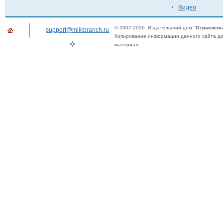
Видео
© 2007-2026. Издательский дом "
Отраслевы
support@milkbranch.ru
Копирование информации данного сайта доп
материал