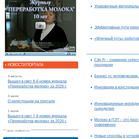
Упаковочные материалы 
Эффективные пути пере
«Млечный путь» робото
Citri-Fi – снижение себ
НОВОСТИ ПОРТАЛА
продукции
Бизнес «с человеческим
3 августа
Вышел в свет 8-й номер журнала
«Переработка молока» за 2026 г.
Инновации в конструкци
3 июля
О регистрации на портале
Инновационные ингреди
сыроделия
1 июля
Вышел в свет 7-й номер журнала
Молоко в ПЭТ – это прос
«Переработка молока» за 2026 г.
современно
Новые способы и устрой