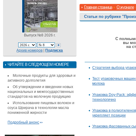
Главная страница
О журнале
Статьи по рубрике "Прои
Выпуск №8 2026 г.
С полными
вы мо
на с
Архив номеров
|
Подписка
ЧИТАЙТЕ В СЛЕДУЮЩЕМ НОМЕРЕ
Стратегия выбора упако
Молочные продукты для здоровья и
Тест упаковочных машин
активного долголетия
молока
Об утверждении и введении новых
национальных и межгосударственных
Упаковка Doy-Pack: эффе
стандартов на молочную продукцию
технологично
Использование пищевых волокон и
соуса Шрирача в технологии масла
Упаковка в полиэтилено
пониженной жирности
укрепляет позиции
Подробный анонс
Упаковка фасованных с