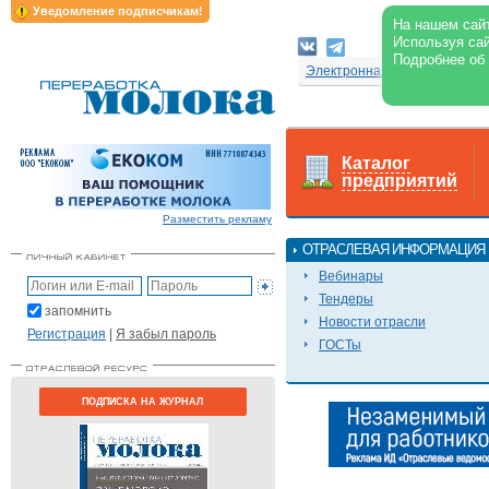
Уведомление подписчикам!
На нашем сайт
Используя сай
Подробнее об
Электронная версия журнал
Каталог
предприятий
Разместить рекламу
ОТРАСЛЕВАЯ ИНФОРМАЦИЯ
Вебинары
Тендеры
запомнить
Новости отрасли
Регистрация
|
Я забыл пароль
ГОСТы
ПОДПИСКА НА ЖУРНАЛ