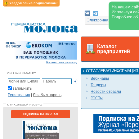
Уведомление подписчикам!
На нашем сайт
Используя сай
Подробнее об
Электронная версия журнал
Каталог
предприятий
Разместить рекламу
ОТРАСЛЕВАЯ ИНФОРМАЦИЯ
Вебинары
Тендеры
запомнить
Новости отрасли
Регистрация
|
Я забыл пароль
ГОСТы
ПОДПИСКА НА ЖУРНАЛ