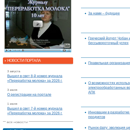
За нами – будущее
Греческий йогурт Чобан и
бессывороточный успех
НОВОСТИ ПОРТАЛА
Правильная организаци
3 августа
Вышел в свет 8-й номер журнала
«Переработка молока» за 2026 г.
О возможностях использ
электрообработанных во
3 июля
АПК
О регистрации на портале
1 июля
Вышел в свет 7-й номер журнала
Инновации в разработке
«Переработка молока» за 2026 г.
продуктов
Рынок dairy: эволюция ц