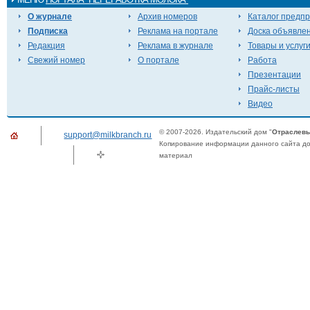
О журнале
Архив номеров
Каталог предп
Подписка
Реклама на портале
Доска объявле
Редакция
Реклама в журнале
Товары и услуг
Свежий номер
О портале
Работа
Презентации
Прайс-листы
Видео
© 2007-2026. Издательский дом "
Отраслевы
support@milkbranch.ru
Копирование информации данного сайта доп
материал