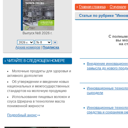
Главная страница
О журнале
Статьи по рубрике "Инно
Выпуск №8 2026 г.
С полными
вы мо
на с
Архив номеров
|
Подписка
ЧИТАЙТЕ В СЛЕДУЮЩЕМ НОМЕРЕ
Внедрение инновационны
замысла до нового прод
Молочные продукты для здоровья и
активного долголетия
Об утверждении и введении новых
национальных и межгосударственных
Инновационные техноло
стандартов на молочную продукцию
сыродели
Использование пищевых волокон и
соуса Шрирача в технологии масла
пониженной жирности
Инновационные техноло
средства и сохраняем о
Подробный анонс