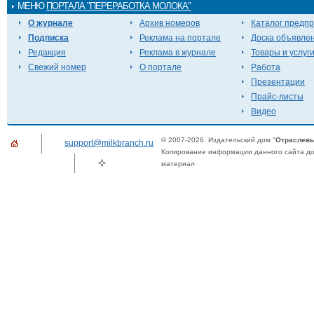
МЕНЮ
ПОРТАЛА "ПЕРЕРАБОТКА МОЛОКА"
О журнале
Архив номеров
Каталог предп
Подписка
Реклама на портале
Доска объявле
Редакция
Реклама в журнале
Товары и услуг
Свежий номер
О портале
Работа
Презентации
Прайс-листы
Видео
© 2007-2026. Издательский дом "
Отраслевы
support@milkbranch.ru
Копирование информации данного сайта доп
материал