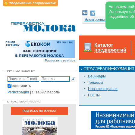
Уведомление подписчикам!
На нашем сайт
Используя сай
Подробнее об
Электронная версия журнал
Каталог
предприятий
Разместить рекламу
ОТРАСЛЕВАЯ ИНФОРМАЦИЯ
Вебинары
Тендеры
запомнить
Новости отрасли
Регистрация
|
Я забыл пароль
ГОСТы
ПОДПИСКА НА ЖУРНАЛ