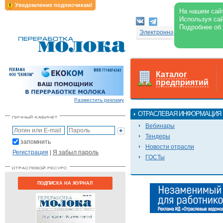
Уведомление подписчикам!
На нашем сайт
Используя сай
Подробнее об
Электронная версия журнал
Каталог
предприятий
Разместить рекламу
ОТРАСЛЕВАЯ ИНФОРМАЦИЯ
Вебинары
Тендеры
запомнить
Новости отрасли
Регистрация
|
Я забыл пароль
ГОСТы
ПОДПИСКА НА ЖУРНАЛ