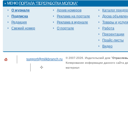
МЕНЮ
ПОРТАЛА "ПЕРЕРАБОТКА МОЛОКА"
О журнале
Архив номеров
Каталог предп
Подписка
Реклама на портале
Доска объявле
Редакция
Реклама в журнале
Товары и услуг
Свежий номер
О портале
Работа
Презентации
Прайс-листы
Видео
© 2007-2026. Издательский дом "
Отраслевы
support@milkbranch.ru
Копирование информации данного сайта доп
материал