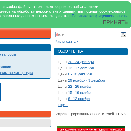
support@milkbranch.ru
ENG
ся cookie-файлы, в том числе сервисов веб-аналитики.
аетесь на обработку персональных данных при помощи cookie-файлов.
Архив номеров
Реклама на портале
Реклама в журнале
О портале
рсональных данных вы можете узнать в
Политике конфиденциальности
ПРИНЯТЬ
ПОИСК ПО ПОРТАЛУ
Презентации
Карта сайта
ОБЗОР РЫНКА
 запросы
ия
Цены
20 - 24 декабря
рминов
Цены
13 - 17 декабря
альная литература
Цены
6 - 10 декабря
Цены
29 ноября - 3 декабря
Цены
22 - 26 ноября
Цены
15 - 19 ноября
Цены
8 - 12 ноября
Еще...
Зарегистрированных посетителей:
11973