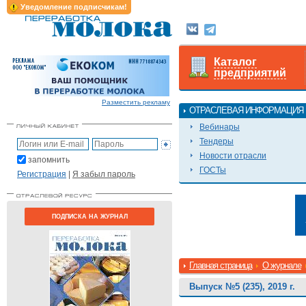
Уведомление подписчикам!
Каталог
предприятий
Разместить рекламу
ОТРАСЛЕВАЯ ИНФОРМАЦИЯ
Вебинары
Тендеры
Новости отрасли
запомнить
ГОСТы
Регистрация
|
Я забыл пароль
ПОДПИСКА НА ЖУРНАЛ
Главная страница
О журнале
Выпуск №5 (235), 2019 г.