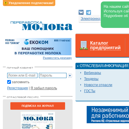
Уведомление подписчикам!
На нашем сайт
Используя сай
Подробнее об
Электронная версия журнал
Каталог
предприятий
Разместить рекламу
ОТРАСЛЕВАЯ ИНФОРМАЦИЯ
Вебинары
Тендеры
запомнить
Новости отрасли
Регистрация
|
Я забыл пароль
ГОСТы
ПОДПИСКА НА ЖУРНАЛ