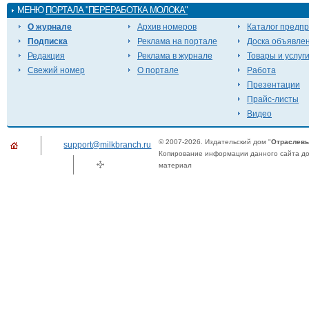
МЕНЮ
ПОРТАЛА "ПЕРЕРАБОТКА МОЛОКА"
О журнале
Архив номеров
Каталог предп
Подписка
Реклама на портале
Доска объявле
Редакция
Реклама в журнале
Товары и услуг
Свежий номер
О портале
Работа
Презентации
Прайс-листы
Видео
© 2007-2026. Издательский дом "
Отраслевы
support@milkbranch.ru
Копирование информации данного сайта доп
материал