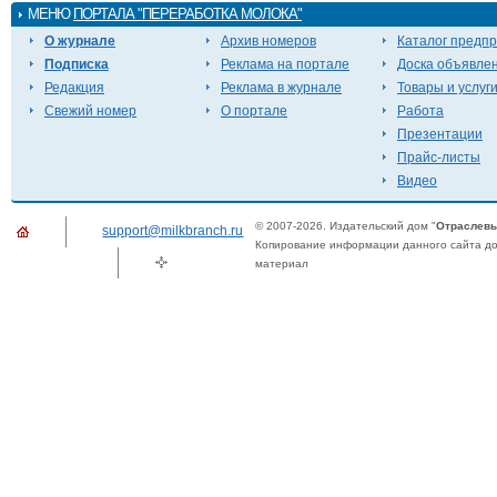
МЕНЮ
ПОРТАЛА "ПЕРЕРАБОТКА МОЛОКА"
О журнале
Архив номеров
Каталог предп
Подписка
Реклама на портале
Доска объявле
Редакция
Реклама в журнале
Товары и услуг
Свежий номер
О портале
Работа
Презентации
Прайс-листы
Видео
© 2007-2026. Издательский дом "
Отраслевы
support@milkbranch.ru
Копирование информации данного сайта доп
материал