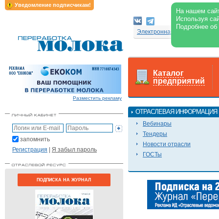
Уведомление подписчикам!
На нашем сайт
Используя сай
Подробнее об
Электронная версия журнал
Каталог
предприятий
Разместить рекламу
ОТРАСЛЕВАЯ ИНФОРМАЦИЯ
Вебинары
Тендеры
запомнить
Новости отрасли
Регистрация
|
Я забыл пароль
ГОСТы
ПОДПИСКА НА ЖУРНАЛ