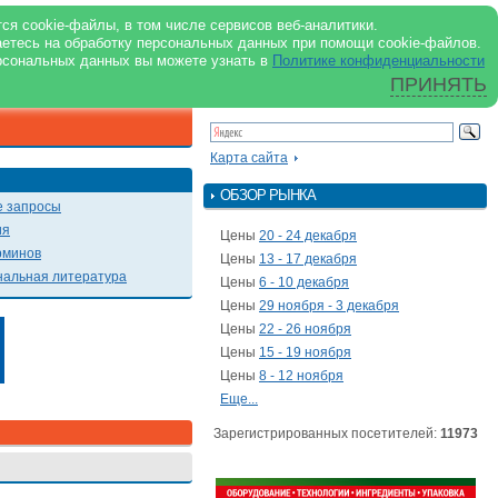
support@milkbranch.ru
ENG
ся cookie-файлы, в том числе сервисов веб-аналитики.
аетесь на обработку персональных данных при помощи cookie-файлов.
Архив номеров
Реклама на портале
Реклама в журнале
О портале
рсональных данных вы можете узнать в
Политике конфиденциальности
ПРИНЯТЬ
ПОИСК ПО ПОРТАЛУ
Презентации
Карта сайта
ОБЗОР РЫНКА
 запросы
ия
Цены
20 - 24 декабря
рминов
Цены
13 - 17 декабря
альная литература
Цены
6 - 10 декабря
Цены
29 ноября - 3 декабря
Цены
22 - 26 ноября
Цены
15 - 19 ноября
Цены
8 - 12 ноября
Еще...
Зарегистрированных посетителей:
11973