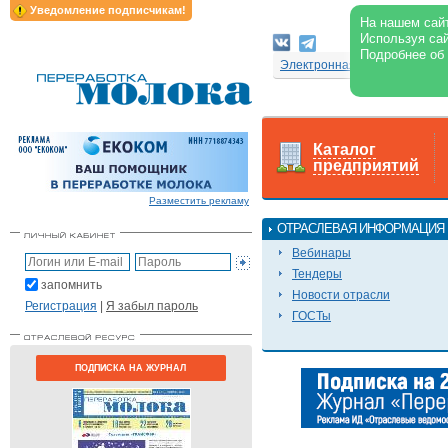
Уведомление подписчикам!
На нашем сайт
Используя сай
Подробнее об
Электронная версия журнал
Каталог
предприятий
Разместить рекламу
ОТРАСЛЕВАЯ ИНФОРМАЦИЯ
Вебинары
Тендеры
запомнить
Новости отрасли
Регистрация
|
Я забыл пароль
ГОСТы
ПОДПИСКА НА ЖУРНАЛ