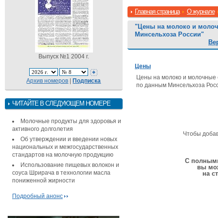
Главная страница
О журнале
"Цены на молоко и молоч
Минсельхоза России"
Ве
Выпуск №1 2004 г.
Цены
Цены на молоко и молочные 
Архив номеров
|
Подписка
по данным Минсельхоза Рос
ЧИТАЙТЕ В СЛЕДУЮЩЕМ НОМЕРЕ
Молочные продукты для здоровья и
активного долголетия
Чтобы доба
Об утверждении и введении новых
национальных и межгосударственных
стандартов на молочную продукцию
С полными
Использование пищевых волокон и
вы мо
соуса Шрирача в технологии масла
на с
пониженной жирности
Подробный анонс