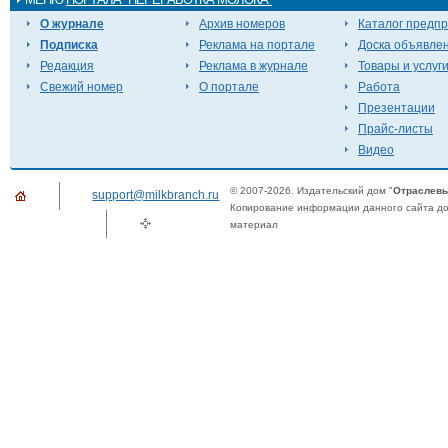
О журнале
Архив номеров
Каталог предп
Подписка
Реклама на портале
Доска объявле
Редакция
Реклама в журнале
Товары и услуг
Свежий номер
О портале
Работа
Презентации
Прайс-листы
Видео
© 2007-2026. Издательский дом "
Отраслевы
support@milkbranch.ru
Копирование информации данного сайта доп
материал