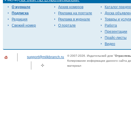
О журнале
Архив номеров
Каталог предп
Подписка
Реклама на портале
Доска объявле
Редакция
Реклама в журнале
Товары и услуг
Свежий номер
О портале
Работа
Презентации
Прайс-листы
Видео
© 2007-2026. Издательский дом "
Отраслевы
support@milkbranch.ru
Копирование информации данного сайта доп
материал