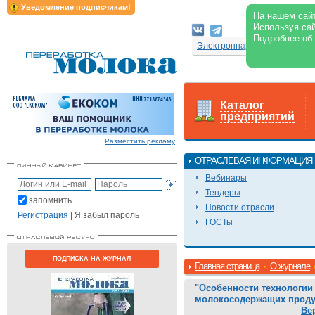
Уведомление подписчикам!
На нашем сайт
Используя сай
Подробнее об
Электронная версия журнал
Каталог
предприятий
Разместить рекламу
ОТРАСЛЕВАЯ ИНФОРМАЦИЯ
Вебинары
Тендеры
запомнить
Новости отрасли
Регистрация
|
Я забыл пароль
ГОСТы
ПОДПИСКА НА ЖУРНАЛ
Главная страница
О журнале
"Особенности технологи
молокосодержащих проду
Ве