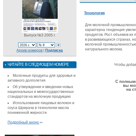
Технология
Для молочной промышленнос
характерна тенденция увел
продуктов. Рост объемов их 
Выпуск №3 2005 г.
в развивающихся странах, но
молочной промышленностью
натурального молока.
Архив номеров
|
Подписка
ЧИТАЙТЕ В СЛЕДУЮЩЕМ НОМЕРЕ
Чтобы доба
Молочные продукты для здоровья и
активного долголетия
С полными
вы мо
Об утверждении и введении новых
на с
национальных и межгосударственных
стандартов на молочную продукцию
Использование пищевых волокон и
соуса Шрирача в технологии масла
пониженной жирности
Подробный анонс