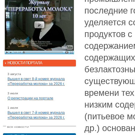
последние 
уделяется 
продуктов 
содержанием
содержащих 
НОВОСТИ ПОРТАЛА
безлактозны
3 августа
существующ
Вышел в свет 8-й номер журнала
«Переработка молока» за 2026 г.
времени тех
3 июля
О регистрации на портале
низким сод
1 июля
Вышел в свет 7-й номер журнала
(питьевое м
«Переработка молока» за 2026 г.
др.) основа