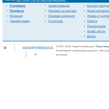
О журнале
Архив номеров
Каталог предп
Подписка
Реклама на портале
Доска объявле
Редакция
Реклама в журнале
Товары и услуг
Свежий номер
О портале
Работа
Презентации
Прайс-листы
Видео
© 2007-2026. Издательский дом "
Отраслевы
support@milkbranch.ru
Копирование информации данного сайта доп
материал