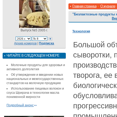
Главная страница
О журнале
"Безлактозные продукты 
Ве
Выпуск №5 2005 г.
Технология
Большой об
Архив номеров
|
Подписка
сыворотки, 
ЧИТАЙТЕ В СЛЕДУЮЩЕМ НОМЕРЕ
производств
Молочные продукты для здоровья и
активного долголетия
творога, ее
Об утверждении и введении новых
национальных и межгосударственных
биологическ
стандартов на молочную продукцию
Использование пищевых волокон и
соуса Шрирача в технологии масла
обусловлив
пониженной жирности
прогрессивн
Подробный анонс
промышленн