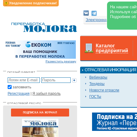
Уведомление подписчикам!
На нашем сайт
Используя сай
Подробнее об
Электронная версия журнал
Каталог
предприятий
Разместить рекламу
ОТРАСЛЕВАЯ ИНФОРМАЦИЯ
Вебинары
Тендеры
запомнить
Новости отрасли
Регистрация
|
Я забыл пароль
ГОСТы
ПОДПИСКА НА ЖУРНАЛ