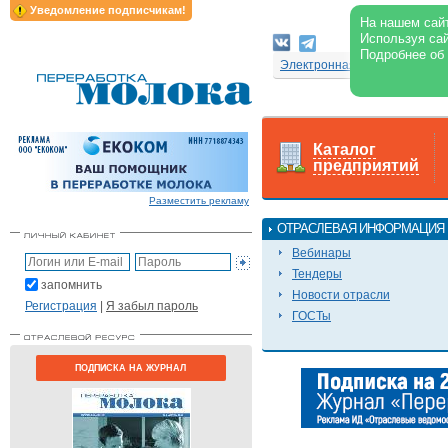
Уведомление подписчикам!
На нашем сайт
Используя сай
Подробнее об
Электронная версия журнал
Каталог
предприятий
Разместить рекламу
ОТРАСЛЕВАЯ ИНФОРМАЦИЯ
Вебинары
Тендеры
запомнить
Новости отрасли
Регистрация
|
Я забыл пароль
ГОСТы
ПОДПИСКА НА ЖУРНАЛ