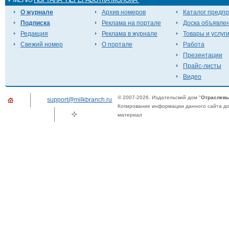
О журнале
Архив номеров
Каталог предп
Подписка
Реклама на портале
Доска объявле
Редакция
Реклама в журнале
Товары и услуг
Свежий номер
О портале
Работа
Презентации
Прайс-листы
Видео
© 2007-2026. Издательский дом "
Отраслевы
support@milkbranch.ru
Копирование информации данного сайта доп
материал