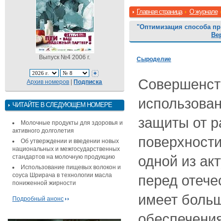
Главная страница
О журнале
"Оптимизация способа п
Ве
Выпуск №4 2006 г.
Сыроделие
Совершенст
Архив номеров
|
Подписка
использова
ЧИТАЙТЕ В СЛЕДУЮЩЕМ НОМЕРЕ
защиты от р
Молочные продукты для здоровья и
активного долголетия
поверхности
Об утверждении и введении новых
национальных и межгосударственных
одной из ак
стандартов на молочную продукцию
Использование пищевых волокон и
соуса Шрирача в технологии масла
перед отече
пониженной жирности
имеет больш
Подробный анонс
обеспечения