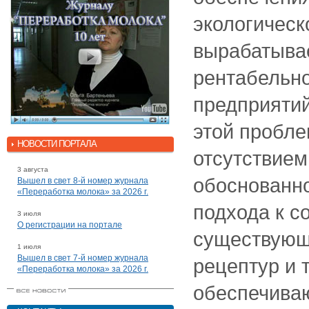
экологическ
вырабатыва
рентабельн
предприяти
этой пробл
НОВОСТИ ПОРТАЛА
отсутствием
3 августа
обоснованно
Вышел в свет 8-й номер журнала
«Переработка молока» за 2026 г.
подхода к 
3 июля
О регистрации на портале
существующ
1 июля
Вышел в свет 7-й номер журнала
рецептур и 
«Переработка молока» за 2026 г.
обеспечива