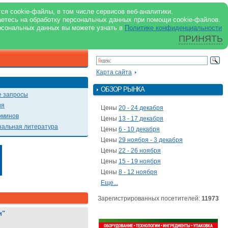
support@milkbranch.ru
ENG
ся cookie-файлы, в том числе сервисов веб-аналитики.
аетесь на обработку персональных данных при помощи cookie-файлов.
Архив номеров
Реклама на портале
Реклама в журнале
О портале
рсональных данных вы можете узнать в
Политике конфиденциальности
ПРИНЯТЬ
ПОИСК ПО ПОРТАЛУ
Презентации
Карта сайта
ОБЗОР РЫНКА
 запросы
ия
Цены
20 - 24 декабря
рминов
Цены
13 - 17 декабря
альная литература
Цены
6 - 10 декабря
Цены
29 ноября - 3 декабря
Цены
22 - 26 ноября
Цены
15 - 19 ноября
Цены
8 - 12 ноября
Еще...
Зарегистрированных посетителей:
11973
и"