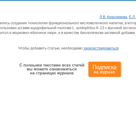
Л.В. Красникова
,
Е.Л
лось создание технологии функционального кисломолочного напитка, в котор
ользован штамм ацидофильной палочки L. acidophilus K-13 с высокой антагон
итол и морковно-яблочное пюре, а в качестве биологически активной добавк
Чтобы добавить статью, необходимо
зарегистрироваться
С полными текстами всех статей
вы можете ознакомиться
на страницах журнала