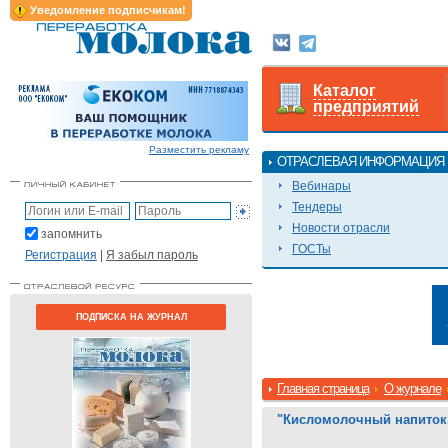
Уведомление подписчикам!
Каталог
предприятий
Разместить рекламу
ОТРАСЛЕВАЯ ИНФОРМАЦИЯ
Вебинары
Тендеры
Новости отрасли
запомнить
ГОСТы
Регистрация
|
Я забыл пароль
ПОДПИСКА НА ЖУРНАЛ
Главная страница
О журнале
"Кисломолочный напиток