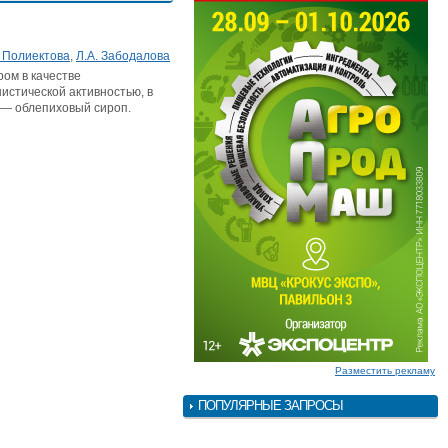
. Полиектова
,
Л.А. Забодалова
ом в качестве
истической активностью, в
и — облепиховый сироп.
Разместить рекламу
ПОПУЛЯРНЫЕ ЗАПРОСЫ