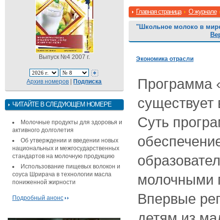
Главная страница
О журнале
"Школьное молоко в мир
Ве
Выпуск №4 2007 г.
Экономика отрасли
Программа 
Архив номеров
|
Подписка
существует 
ЧИТАЙТЕ В СЛЕДУЮЩЕМ НОМЕРЕ
Суть програ
Молочные продукты для здоровья и
активного долголетия
обеспечение
Об утверждении и введении новых
национальных и межгосударственных
образовате
стандартов на молочную продукцию
Использование пищевых волокон и
соуса Шрирача в технологии масла
молочными 
пониженной жирности
Впервые ре
Подробный анонс
детям из м