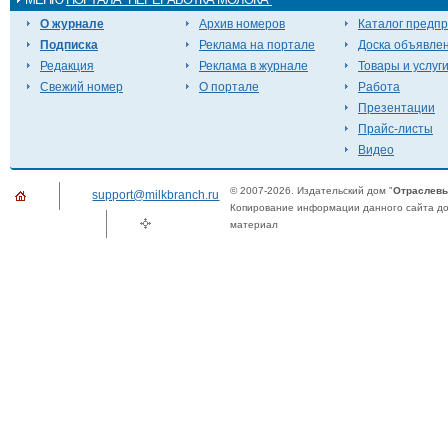
О журнале
Архив номеров
Каталог предп
Подписка
Реклама на портале
Доска объявле
Редакция
Реклама в журнале
Товары и услуг
Свежий номер
О портале
Работа
Презентации
Прайс-листы
Видео
© 2007-2026. Издательский дом "
Отраслевы
support@milkbranch.ru
Копирование информации данного сайта доп
материал