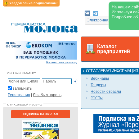
Уведомление подписчикам!
На нашем сайт
Используя сай
Подробнее об
Электронная версия журнал
Каталог
предприятий
Разместить рекламу
ОТРАСЛЕВАЯ ИНФОРМАЦИЯ
Вебинары
Тендеры
запомнить
Новости отрасли
Регистрация
|
Я забыл пароль
ГОСТы
ПОДПИСКА НА ЖУРНАЛ