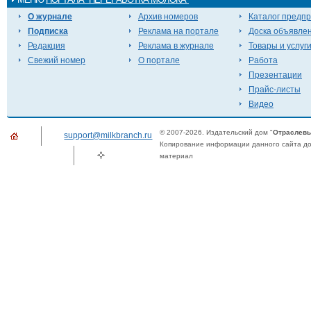
О журнале
Архив номеров
Каталог предп
Подписка
Реклама на портале
Доска объявле
Редакция
Реклама в журнале
Товары и услуг
Свежий номер
О портале
Работа
Презентации
Прайс-листы
Видео
© 2007-2026. Издательский дом "
Отраслевы
support@milkbranch.ru
Копирование информации данного сайта доп
материал