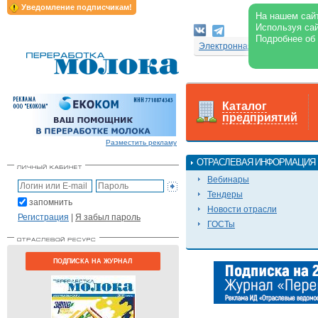
Уведомление подписчикам!
На нашем сайт
Используя сай
Подробнее об
Электронная версия журнал
Каталог
предприятий
Разместить рекламу
ОТРАСЛЕВАЯ ИНФОРМАЦИЯ
Вебинары
Тендеры
запомнить
Новости отрасли
Регистрация
|
Я забыл пароль
ГОСТы
ПОДПИСКА НА ЖУРНАЛ