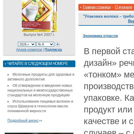
Главная страница
О журнале
"Упаковка молока – треб
Ве
Выпуск №4 2007 г.
Экономика отрасли
В первой ст
Архив номеров
|
Подписка
дизайн» реч
ЧИТАЙТЕ В СЛЕДУЮЩЕМ НОМЕРЕ
«тонком» ме
Молочные продукты для здоровья и
активного долголетия
производств
Об утверждении и введении новых
национальных и межгосударственных
упаковке. К
стандартов на молочную продукцию
Использование пищевых волокон и
соуса Шрирача в технологии масла
продукт или
пониженной жирности
качестве и 
Подробный анонс
случаев – с