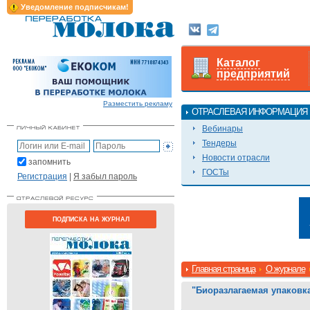
Уведомление подписчикам!
Каталог
предприятий
Разместить рекламу
ОТРАСЛЕВАЯ ИНФОРМАЦИЯ
Вебинары
Тендеры
Новости отрасли
запомнить
ГОСТы
Регистрация
|
Я забыл пароль
ПОДПИСКА НА ЖУРНАЛ
Главная страница
О журнале
"Биоразлагаемая упаковк