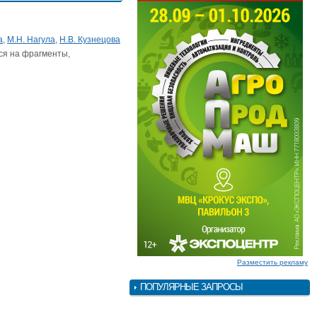
а
,
М.Н. Нагула
,
Н.В. Кузнецова
ся на фрагменты,
Разместить рекламу
ПОПУЛЯРНЫЕ ЗАПРОСЫ