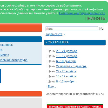
support@milkbranch.ru
ENG
ся cookie-файлы, в том числе сервисов веб-аналитики.
аетесь на обработку персональных данных при помощи cookie-файлов.
Архив номеров
Реклама на портале
Реклама в журнале
О портале
рсональных данных вы можете узнать в
Политике конфиденциальности
ПРИНЯТЬ
ПОИСК ПО ПОРТАЛУ
Презентации
Карта сайта
ОБЗОР РЫНКА
 запросы
ия
Цены
20 - 24 декабря
рминов
Цены
13 - 17 декабря
альная литература
Цены
6 - 10 декабря
Цены
29 ноября - 3 декабря
Цены
22 - 26 ноября
Цены
15 - 19 ноября
Цены
8 - 12 ноября
Еще...
Зарегистрированных посетителей:
11973