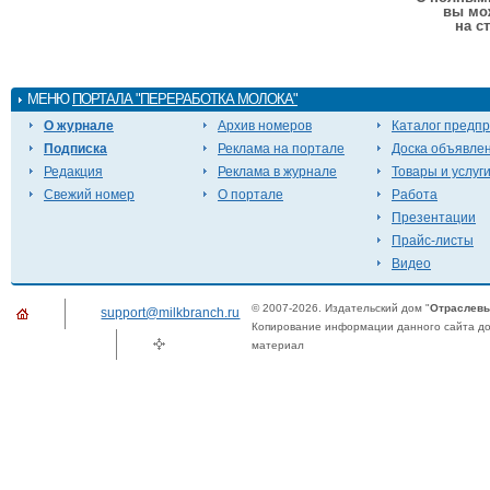
вы мо
на с
МЕНЮ
ПОРТАЛА "ПЕРЕРАБОТКА МОЛОКА"
О журнале
Архив номеров
Каталог предп
Подписка
Реклама на портале
Доска объявле
Редакция
Реклама в журнале
Товары и услуг
Свежий номер
О портале
Работа
Презентации
Прайс-листы
Видео
© 2007-2026. Издательский дом "
Отраслевы
support@milkbranch.ru
Копирование информации данного сайта доп
материал