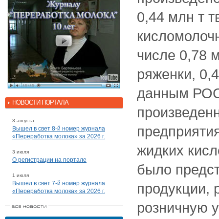
0,44 млн т т
кисломолочн
числе 0,78 м
ряженки, 0,
данным РОС
НОВОСТИ ПОРТАЛА
произведенн
3 августа
предприятия
Вышел в свет 8-й номер журнала
«Переработка молока» за 2026 г.
жидких кис
3 июля
О регистрации на портале
было предст
1 июля
Вышел в свет 7-й номер журнала
продукции, 
«Переработка молока» за 2026 г.
розничную у