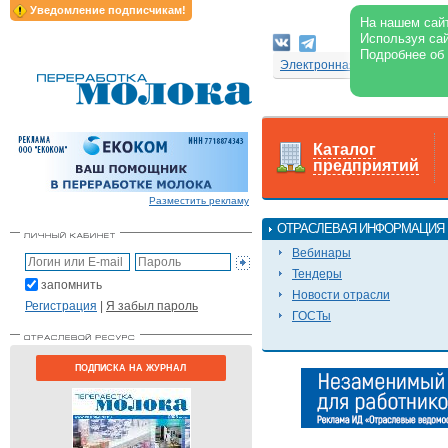
Уведомление подписчикам!
На нашем сайт
Используя сай
Подробнее об
Электронная версия журнал
Каталог
предприятий
Разместить рекламу
ОТРАСЛЕВАЯ ИНФОРМАЦИЯ
Вебинары
Тендеры
запомнить
Новости отрасли
Регистрация
|
Я забыл пароль
ГОСТы
ПОДПИСКА НА ЖУРНАЛ