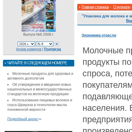
Главная страница
О журнале
"Упаковка для молока и 
Ве
Выпуск №6 2008 г.
Экономика отрасли
Молочные пр
Архив номеров
|
Подписка
продукты по
ЧИТАЙТЕ В СЛЕДУЮЩЕМ НОМЕРЕ
спроса, по
Молочные продукты для здоровья и
активного долголетия
покупателям
Об утверждении и введении новых
национальных и межгосударственных
подавляюще
стандартов на молочную продукцию
Использование пищевых волокон и
соуса Шрирача в технологии масла
населения. 
пониженной жирности
предприяти
Подробный анонс
произведено