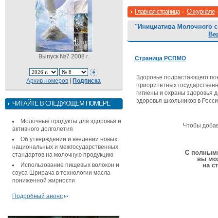
Главная страница
О журнале
"Инициатива Молочного 
Ве
Выпуск №7 2008 г.
Страница РСПМО
Здоровье подрастающего пок
Архив номеров
|
Подписка
приоритетных государствен
гигиены и охраны здоровья 
здоровья школьников в Росси
ЧИТАЙТЕ В СЛЕДУЮЩЕМ НОМЕРЕ
Молочные продукты для здоровья и
Чтобы доба
активного долголетия
Об утверждении и введении новых
национальных и межгосударственных
С полными
стандартов на молочную продукцию
вы мо
Использование пищевых волокон и
на с
соуса Шрирача в технологии масла
пониженной жирности
Подробный анонс