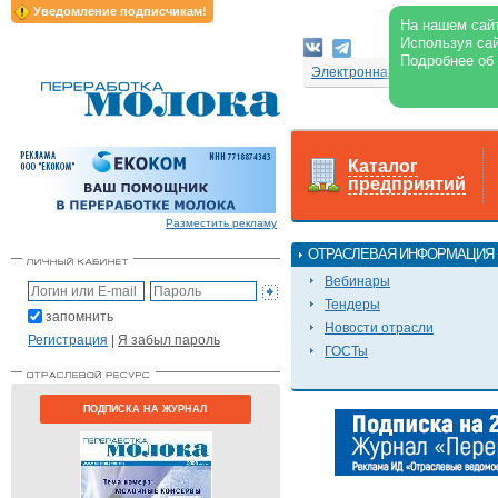
Уведомление подписчикам!
На нашем сайт
Используя сай
Подробнее об
Электронная версия журнал
Каталог
предприятий
Разместить рекламу
ОТРАСЛЕВАЯ ИНФОРМАЦИЯ
Вебинары
Тендеры
запомнить
Новости отрасли
Регистрация
|
Я забыл пароль
ГОСТы
ПОДПИСКА НА ЖУРНАЛ