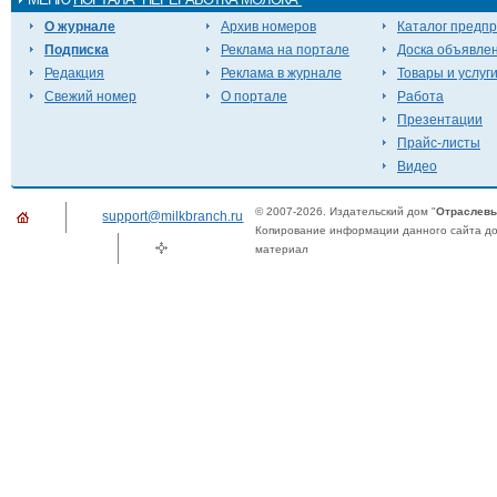
О журнале
Архив номеров
Каталог предп
Подписка
Реклама на портале
Доска объявле
Редакция
Реклама в журнале
Товары и услуг
Свежий номер
О портале
Работа
Презентации
Прайс-листы
Видео
© 2007-2026. Издательский дом "
Отраслевы
support@milkbranch.ru
Копирование информации данного сайта доп
материал