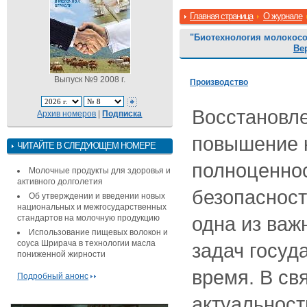
Главная страница
О журнале
"Биотехнология молокос
Ве
Выпуск №9 2008 г.
Производство
Восстановле
Архив номеров
|
Подписка
повышение к
ЧИТАЙТЕ В СЛЕДУЮЩЕМ НОМЕРЕ
полноценнос
Молочные продукты для здоровья и
активного долголетия
безопасност
Об утверждении и введении новых
национальных и межгосударственных
одна из важ
стандартов на молочную продукцию
Использование пищевых волокон и
соуса Шрирача в технологии масла
задач госуд
пониженной жирности
время. В св
Подробный анонс
актуальност