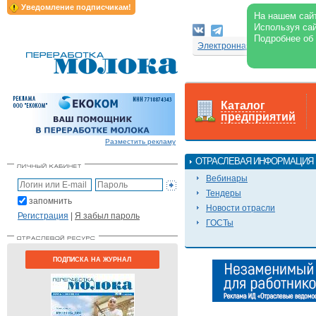
Уведомление подписчикам!
На нашем сайт
Используя сай
Подробнее об
Электронная версия журнал
Каталог
предприятий
Разместить рекламу
ОТРАСЛЕВАЯ ИНФОРМАЦИЯ
Вебинары
Тендеры
запомнить
Новости отрасли
Регистрация
|
Я забыл пароль
ГОСТы
ПОДПИСКА НА ЖУРНАЛ