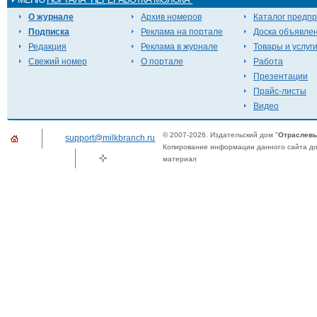
О журнале
Архив номеров
Каталог предп
Подписка
Реклама на портале
Доска объявле
Редакция
Реклама в журнале
Товары и услуг
Свежий номер
О портале
Работа
Презентации
Прайс-листы
Видео
© 2007-2026. Издательский дом "
Отраслевы
support@milkbranch.ru
Копирование информации данного сайта доп
материал