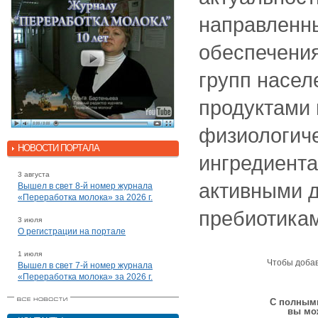
направленн
обеспечени
групп насе
продуктами
физиологич
НОВОСТИ ПОРТАЛА
ингредиента
3 августа
активными д
Вышел в свет 8-й номер журнала
«Переработка молока» за 2026 г.
пребиотика
3 июля
О регистрации на портале
1 июля
Чтобы доба
Вышел в свет 7-й номер журнала
«Переработка молока» за 2026 г.
С полными
вы мо